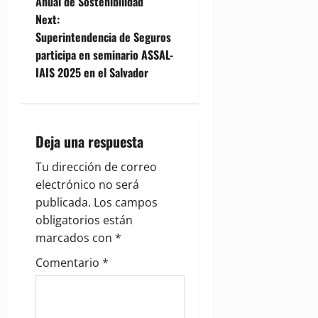
Anual de Sostenibilidad
t
Next:
Superintendencia de Seguros
n
participa en seminario ASSAL-
IAIS 2025 en el Salvador
a
v
i
Deja una respuesta
g
Tu dirección de correo
electrónico no será
a
publicada.
Los campos
obligatorios están
t
marcados con
*
i
Comentario
*
o