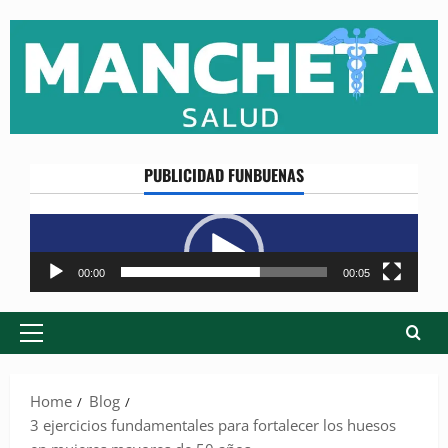
Skip
to
content
PUBLICIDAD FUNBUENAS
Reproductor
de
vídeo
00:00
00:05
Primary
Menu
Home
Blog
3 ejercicios fundamentales para fortalecer los huesos