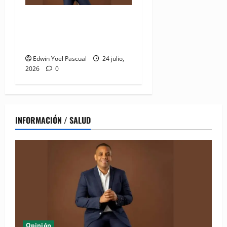
Juan Pablo Duarte: el
hombre que lo dió todo y
recibió el olvido
Edwin Yoel Pascual
24 julio,
2026
0
INFORMACIÓN / SALUD
Opinión