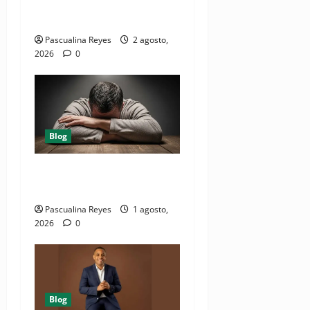
factores que destruyen el
sueño?
Pascualina Reyes
2 agosto,
2026
0
Blog
10 causas de dormir bien y
seguir cansado
Pascualina Reyes
1 agosto,
2026
0
Blog