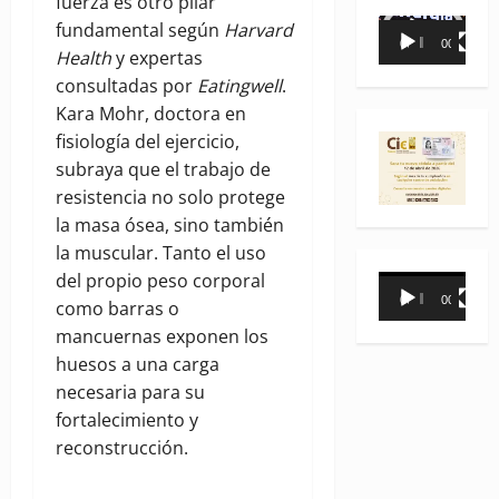
fuerza es otro pilar
Reproductor
fundamental según
Harvard
00:00
00:35
de
Health
y expertas
vídeo
consultadas por
Eatingwell
.
Kara Mohr, doctora en
fisiología del ejercicio,
subraya que el trabajo de
resistencia no solo protege
la masa ósea, sino también
la muscular. Tanto el uso
del propio peso corporal
Reproductor
00:00
00:31
como barras o
de
mancuernas exponen los
vídeo
huesos a una carga
necesaria para su
fortalecimiento y
reconstrucción.