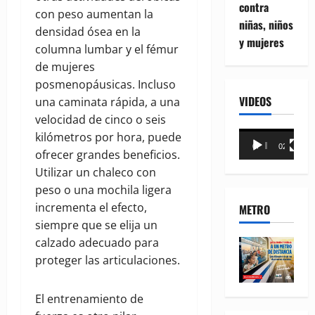
contra
con peso aumentan la
niñas, niños
densidad ósea en la
y mujeres
columna lumbar y el fémur
de mujeres
posmenopáusicas. Incluso
VIDEOS
una caminata rápida, a una
velocidad de cinco o seis
Reproductor
kilómetros por hora, puede
00:00
02:18
de
ofrecer grandes beneficios.
vídeo
Utilizar un chaleco con
peso o una mochila ligera
incrementa el efecto,
METRO
siempre que se elija un
calzado adecuado para
proteger las articulaciones.
El entrenamiento de