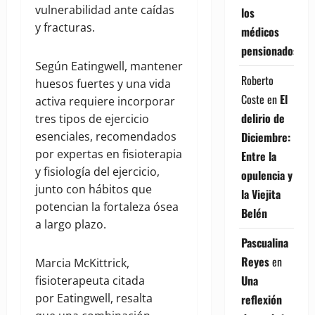
vulnerabilidad ante caídas
los
y fracturas.
médicos
pensionados
Según Eatingwell, mantener
Roberto
huesos fuertes y una vida
Coste
en
El
activa requiere incorporar
delirio de
tres tipos de ejercicio
esenciales, recomendados
Diciembre:
por expertas en fisioterapia
Entre la
y fisiología del ejercicio,
opulencia y
junto con hábitos que
la Viejita
potencian la fortaleza ósea
Belén
a largo plazo.
Pascualina
Reyes
en
Marcia McKittrick,
Una
fisioterapeuta citada
por Eatingwell, resalta
reflexión