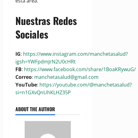
esta área.
Nuestras Redes
Sociales
IG
:
https://www.instagram.com/manchetasalud?
igsh=YWFpdmJrN2U0cHRt
FB
:
https://www.facebook.com/share/1BoaKRywuG/
Correo
:
manchetasalud@gmail.com
YouTube
:
https://youtube.com/@manchetasalud?
si=n1GXvQnUhKLHZ35P
ABOUT THE AUTHOR