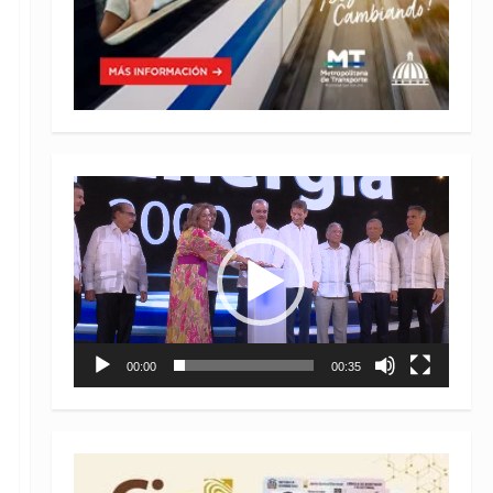
Reproductor
de
vídeo
00:00
00:35