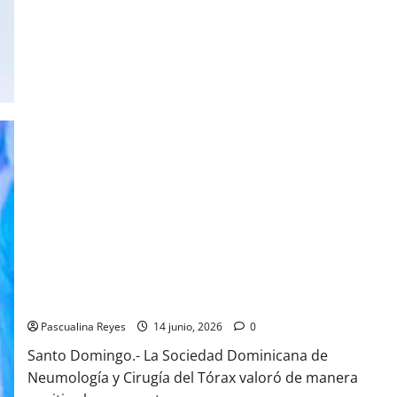
ENDONORTE
es
aceptada
como
Miembro
Pleno
de
la
Federación
Internacional
de
Diabetes
(IDF)
Sociedad Neumología aplaude impuestos a cigarrillos
electrónicos y vapes, pero aspira a política integral
Pascualina Reyes
14 junio, 2026
0
Santo Domingo.- La Sociedad Dominicana de
Neumología y Cirugía del Tórax valoró de manera