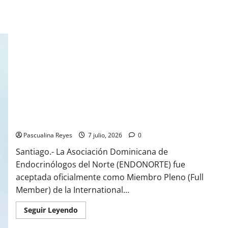
ENDONORTE es aceptada como Miembro Pleno de la
Federación Internacional de Diabetes (IDF)
Pascualina Reyes
7 julio, 2026
0
Santiago.- La Asociación Dominicana de
Endocrinólogos del Norte (ENDONORTE) fue
aceptada oficialmente como Miembro Pleno (Full
Member) de la International...
Read
Seguir Leyendo
more
about