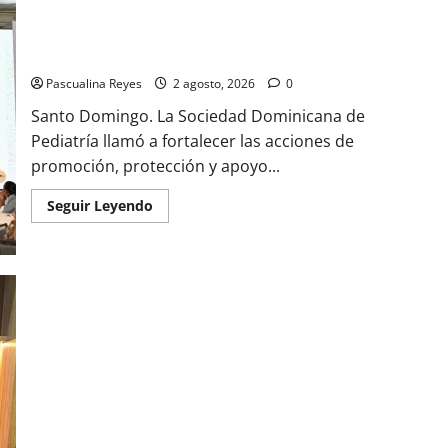
(VIDEO) Sociedad de Pediatría resalta las ventajas lactancia
materna exclusiva
Pascualina Reyes
2 agosto, 2026
0
Santo Domingo. La Sociedad Dominicana de
Pediatría llamó a fortalecer las acciones de
promoción, protección y apoyo...
Read
Seguir Leyendo
more
about
(VIDEO)
Sociedad
de
Pediatría
resalta
las
ventajas
lactancia
materna
exclusiva