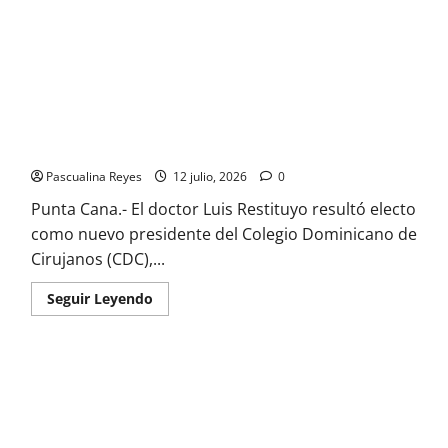
Colegio de Cirujanos tiene nuevo presidente
Pascualina Reyes
12 julio, 2026
0
Punta Cana.- El doctor Luis Restituyo resultó electo
como nuevo presidente del Colegio Dominicano de
Cirujanos (CDC),...
Read
Seguir Leyendo
more
about
Colegio
de
Cirujanos
tiene
nuevo
presidente