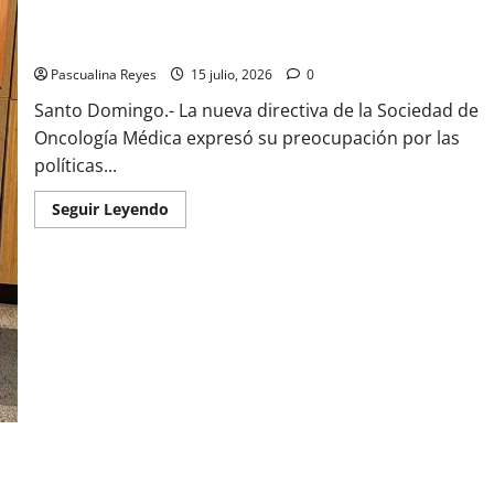
Sociedad Oncología Médica expresa preocupación por
políticas en cáncer y acceso a medicamentos
Pascualina Reyes
15 julio, 2026
0
Santo Domingo.- La nueva directiva de la Sociedad de
Oncología Médica expresó su preocupación por las
políticas...
Read
Seguir Leyendo
more
about
Sociedad
Oncología
Médica
expresa
preocupación
por
políticas
en
cáncer
y
acceso
a
medicamentos