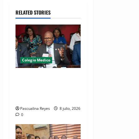
RELATED STORIES
Colegio Medico
(VIDEO) CMD advierte
gremio volverá a paralizar
hospitales si continúan
arrestos de médicos
Pascualina Reyes
8 julio, 2026
0