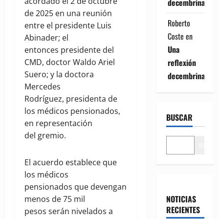
acordado el 2 de octubre
decembrina
de 2025 en una reunión
Roberto
entre el presidente Luis
Coste
en
Abinader; el
Una
entonces presidente del
reflexión
CMD, doctor Waldo Ariel
Suero; y la doctora
decembrina
Mercedes
Rodríguez, presidenta de
los médicos pensionados,
BUSCAR
en representación
del gremio.
Buscar
El acuerdo establece que
los médicos
pensionados que devengan
NOTICIAS
menos de 75 mil
RECIENTES
pesos serán nivelados a