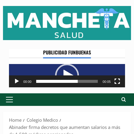
Skip
to
content
PUBLICIDAD FUNBUENAS
Reproductor
de
vídeo
00:00
00:05
Primary
Menu
Home
Colegio Medico
Abinader firma decretos que aumentan salarios a más