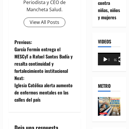
Periodista y CEO de
contra
Mancheta Salud.
niñas, niños
y mujeres
View All Posts
P
VIDEOS
Previous:
García Fermín entrega el
o
Reproductor
MESCyT a Rafael Santos Badía y
00:00
02:18
de
resalta continuidad y
s
vídeo
fortalecimiento institucional
t
Next:
Iglesia Católica alerta aumento
METRO
n
de enfermos mentales en las
calles del país
a
v
i
Deja una respuesta