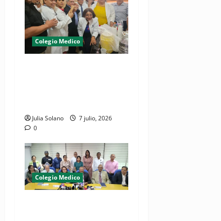
Colegio Medico
¡Médicos logran cometido!,
dejan en libertad a galeno
bajo presentación periódica
y garantía económica
Julia Solano
7 julio, 2026
0
Colegio Medico
(VIDEO) CMD a paro laboral
este marte 7 de julio por