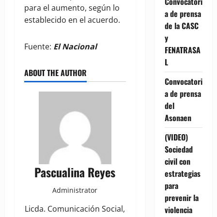
Convocatori
para el aumento, según lo
a de prensa
establecido en el acuerdo.
de la CASC
y
Fuente:
El Nacional
FENATRASA
L
ABOUT THE AUTHOR
Convocatori
a de prensa
del
Asonaen
(VIDEO)
Sociedad
civil con
Pascualina Reyes
estrategias
para
Administrator
prevenir la
Licda. Comunicación Social,
violencia