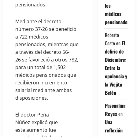
pensionados.
los
médicos
Mediante el decreto
pensionados
número 37-26 se benefició
Roberto
a 722 médicos
Coste
en
El
pensionados, mientras que
delirio de
a través del decreto 56-
Diciembre:
26 se favoreció a otros 782,
para un total de 1,502
Entre la
médicos pensionados que
opulencia y
recibieron incremento
la Viejita
salarial mediante ambas
Belén
disposiciones.
Pascualina
Reyes
en
El doctor Peña
Una
Núñez explicó que
reflexión
este aumento fue