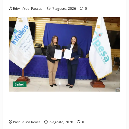
Periódico El Nacional: de lo impreso a lo digital
Edwin Yoel Pascual
7 agosto, 2026
0
Salud
(VIDEO) CIPESA e INFOILES impulsan la primera
iniciativa nacional de comunicación accesible en
salud y periodismo
Pascualina Reyes
6 agosto, 2026
0