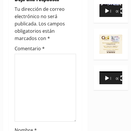
Reproductor
g
Tu dirección de correo
00:00
00:35
de
electrónico no será
a
vídeo
publicada.
Los campos
obligatorios están
t
marcados con
*
i
Comentario
*
o
n
Reproductor
00:00
00:31
de
vídeo
Nombre
*