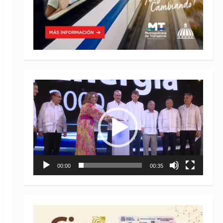
Reproductor
de
vídeo
00:00
00:35