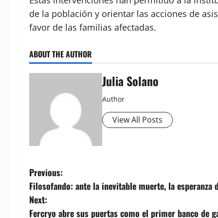
Estas intervenciones han permitido a la instit
de la población y orientar las acciones de asi
favor de las familias afectadas.
ABOUT THE AUTHOR
Julia Solano
Author
View All Posts
P
Previous:
Filosofando: ante la inevitable muerte, la esperanza d
o
Next:
s
Fercryo abre sus puertas como el primer banco de