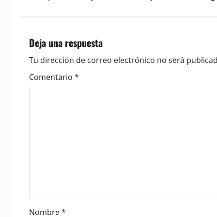
t
n
Deja una respuesta
a
Tu dirección de correo electrónico no será publicad
v
Comentario
*
i
g
a
t
i
o
Nombre
*