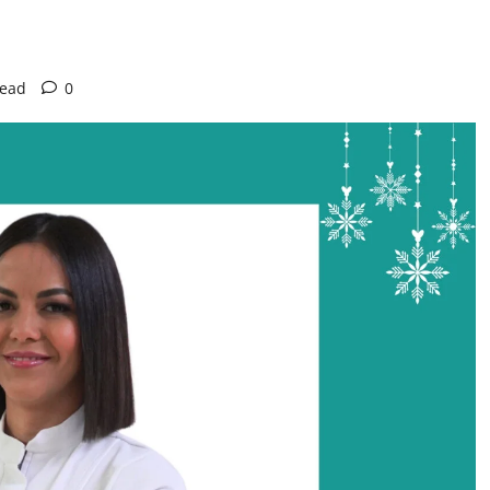
read
0