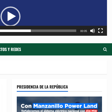
de
ví
00:05
TOS Y REDES
PRESIDENCIA DE LA REPÚBLICA