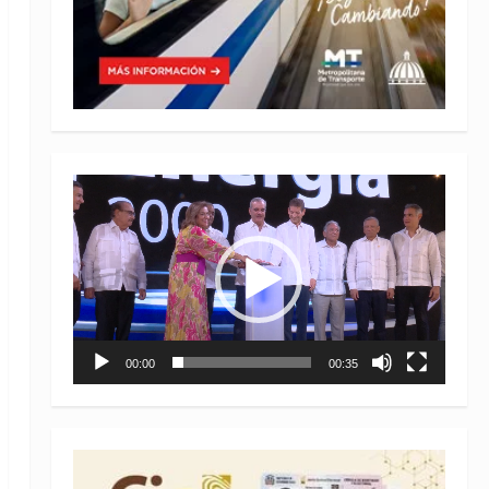
Reproductor
de
vídeo
00:00
00:35