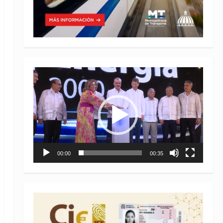
Reproductor
de
vídeo
00:00
00:35