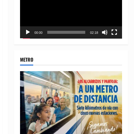
00:00
02:18
METRO