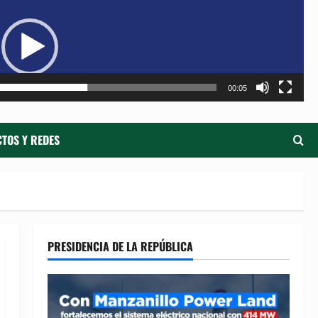
de
ví
00:05
TOS Y REDES
PRESIDENCIA DE LA REPÚBLICA