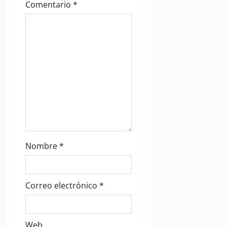
a
Comentario
*
t
i
o
n
Nombre
*
Correo electrónico
*
Web