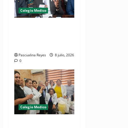
Colegio Medico
(VIDEO) CMD advierte
gremio volverá a paralizar
hospitales si continúan
arrestos de médicos
Pascualina Reyes
8 julio, 2026
0
Colegio Medico
¡Médicos logran cometido!,