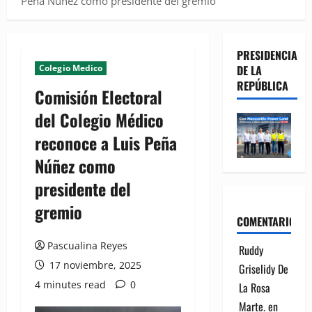
Peña Núñez como presidente del gremio
PRESIDENCIA
Colegio Medico
DE LA
REPÚBLICA
Comisión Electoral
del Colegio Médico
reconoce a Luis Peña
Núñez como
presidente del
gremio
COMENTARIOS
Pascualina Reyes
Ruddy
17 noviembre, 2025
Griselidy De
4 minutes read
0
La Rosa
Marte.
en