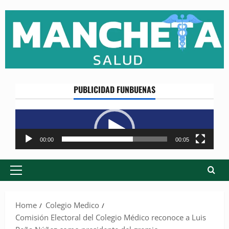
Skip
to
content
PUBLICIDAD FUNBUENAS
Reproductor
de
vídeo
00:00
00:05
Primary
Menu
Home
Colegio Medico
Comisión Electoral del Colegio Médico reconoce a Luis