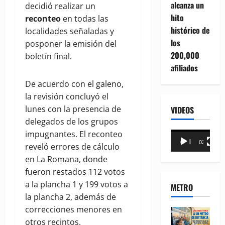
alcanza un
decidió realizar un
hito
reconteo
en todas las
histórico de
localidades señaladas y
los
posponer la emisión del
200,000
boletín final.
afiliados
De acuerdo con el galeno,
la revisión concluyó el
lunes con la presencia de
VIDEOS
delegados de los grupos
impugnantes. El reconteo
Reproductor
00:00
02:18
reveló errores de cálculo
de
en La Romana, donde
vídeo
fueron restados 112 votos
a la plancha 1 y 199 votos a
METRO
la plancha 2, además de
correcciones menores en
otros recintos.