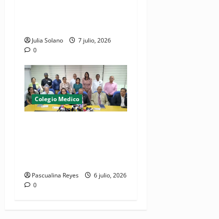
dejan en libertad a galeno
bajo presentación periódica
y garantía económica
Julia Solano
7 julio, 2026
0
Colegio Medico
(VIDEO) CMD a paro laboral
este marte 7 de julio por
detención de médico y su
hermano en La Vega
Pascualina Reyes
6 julio, 2026
0