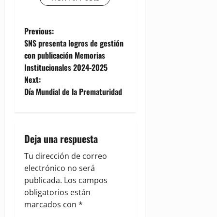
P
Previous:
SNS presenta logros de gestión
o
con publicación Memorias
Institucionales 2024-2025
s
Next:
t
Día Mundial de la Prematuridad
n
a
Deja una respuesta
v
Tu dirección de correo
electrónico no será
i
publicada.
Los campos
g
obligatorios están
marcados con
*