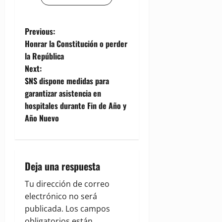
P
Previous:
Honrar la Constitución o perder
o
la República
Next:
s
SNS dispone medidas para
t
garantizar asistencia en
hospitales durante Fin de Año y
n
Año Nuevo
a
v
Deja una respuesta
i
Tu dirección de correo
g
electrónico no será
publicada.
Los campos
obligatorios están