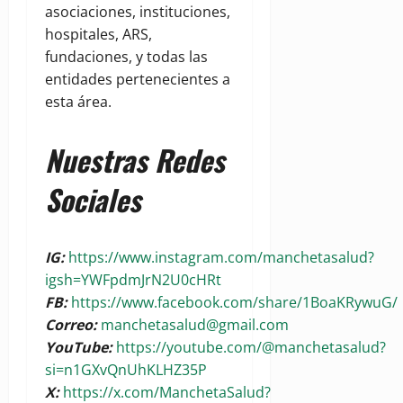
asociaciones, instituciones,
hospitales, ARS,
fundaciones, y todas las
entidades pertenecientes a
esta área.
Nuestras Redes
Sociales
IG:
https://www.instagram.com/manchetasalud?
igsh=YWFpdmJrN2U0cHRt
FB:
https://www.facebook.com/share/1BoaKRywuG/
Correo:
manchetasalud@gmail.com
YouTube:
https://youtube.com/@manchetasalud?
si=n1GXvQnUhKLHZ35P
X:
https://x.com/ManchetaSalud?