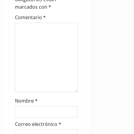
a
marcados con
*
t
Comentario
*
i
o
n
Nombre
*
Correo electrónico
*