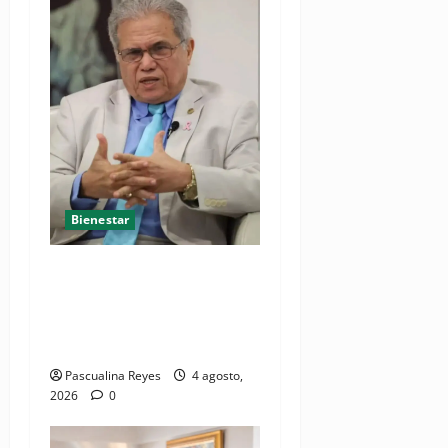
Bienestar
Cardiólogo pediatra
incentiva a la evaluación
cardíaca desde el
nacimiento
Pascualina Reyes
4 agosto,
2026
0