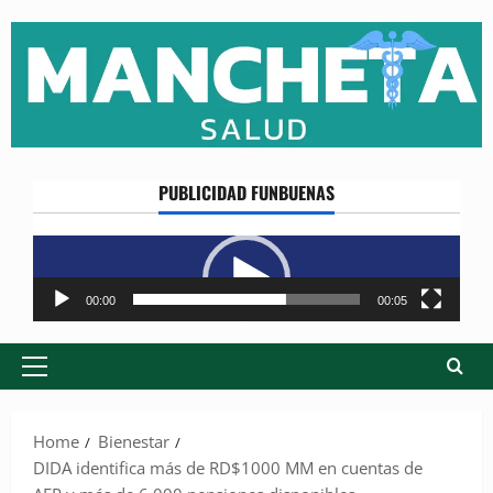
Skip
to
content
PUBLICIDAD FUNBUENAS
Reproductor
de
vídeo
00:00
00:05
Primary
Menu
Home
Bienestar
DIDA identifica más de RD$1000 MM en cuentas de