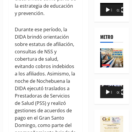
la estrategia de educación
Reproductor
00:00
02:18
y prevención.
de
vídeo
Durante ese período, la
METRO
DIDA brindó orientación
sobre estatus de afiliación,
consultas de NSS y
cobertura de salud,
evitando cobros indebidos
a los afiliados. Asimismo, la
noche de Nochebuena la
DIDA ejecutó traslados a
Reproductor
00:00
00:35
Prestadoras de Servicios
de
de Salud (PSS) y realizó
vídeo
gestiones de acuerdos de
pago en el Gran Santo
Domingo, como parte del