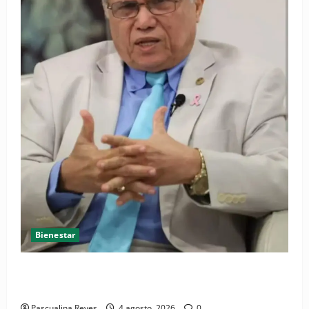
Bienestar
Cardiólogo pediatra incentiva a la evaluación
cardíaca desde el nacimiento
Pascualina Reyes
4 agosto, 2026
0