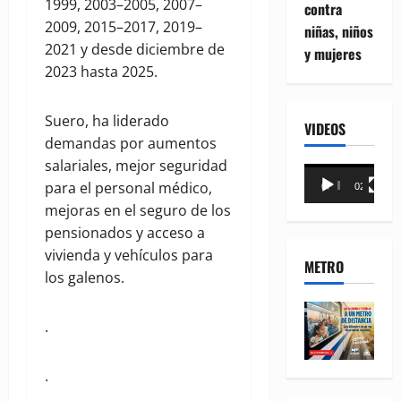
1999, 2003–2005, 2007–
contra
2009, 2015–2017, 2019–
niñas, niños
2021 y desde diciembre de
y mujeres
2023 hasta 2025.
Suero, ha liderado
VIDEOS
demandas por aumentos
salariales, mejor seguridad
Reproductor
para el personal médico,
00:00
02:18
de
mejoras en el seguro de los
vídeo
pensionados y acceso a
vivienda y vehículos para
METRO
los galenos.
.
.