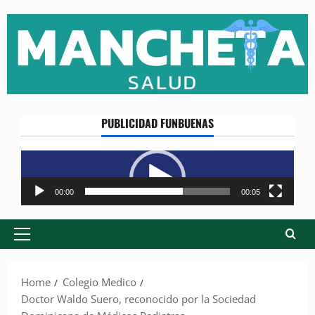
Skip
to
content
PUBLICIDAD FUNBUENAS
Reproductor
de
vídeo
00:00
00:05
Primary
Menu
Home
Colegio Medico
Doctor Waldo Suero, reconocido por la Sociedad