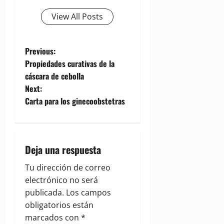
View All Posts
P
Previous:
Propiedades curativas de la
o
cáscara de cebolla
Next:
s
Carta para los ginecoobstetras
t
n
Deja una respuesta
a
Tu dirección de correo
v
electrónico no será
publicada.
Los campos
i
obligatorios están
g
marcados con
*