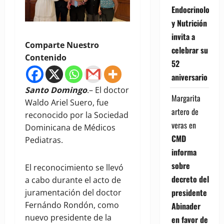
Endocrinología
y Nutrición
invita a
Comparte Nuestro
celebrar su
Contenido
52
aniversario
Santo Domingo
.– El doctor
Margarita
Waldo Ariel Suero, fue
artero de
reconocido por la Sociedad
veras
en
Dominicana de Médicos
CMD
Pediatras.
informa
sobre
El reconocimiento se llevó
decreto del
a cabo durante el acto de
presidente
juramentación del doctor
Fernándo Rondón, como
Abinader
nuevo presidente de la
en favor de