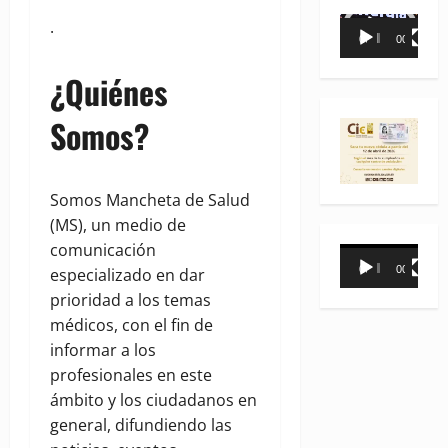
Reproductor
.
00:00
00:35
de
vídeo
¿Quiénes
Somos?
Somos Mancheta de Salud
(MS), un medio de
comunicación
Reproductor
00:00
00:31
especializado en dar
de
prioridad a los temas
vídeo
médicos, con el fin de
informar a los
profesionales en este
ámbito y los ciudadanos en
general, difundiendo las