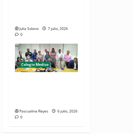
dejan en libertad a galeno
bajo presentación periódica
y garantía económica
Julia Solano
7 julio, 2026
0
Colegio Medico
(VIDEO) CMD a paro laboral
este marte 7 de julio por
detención de médico y su
hermano en La Vega
Pascualina Reyes
6 julio, 2026
0