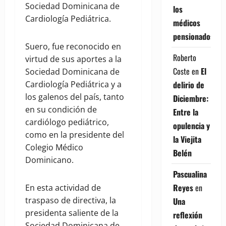
Sociedad Dominicana de
los
Cardiología Pediátrica.
médicos
pensionados
Suero, fue reconocido en
Roberto
virtud de sus aportes a la
Coste
en
El
Sociedad Dominicana de
delirio de
Cardiología Pediátrica y a
los galenos del país, tanto
Diciembre:
en su condición de
Entre la
cardiólogo pediátrico,
opulencia y
como en la presidente del
la Viejita
Colegio Médico
Belén
Dominicano.
Pascualina
Reyes
en
En esta actividad de
traspaso de directiva, la
Una
presidenta saliente de la
reflexión
Sociedad Dominicana de