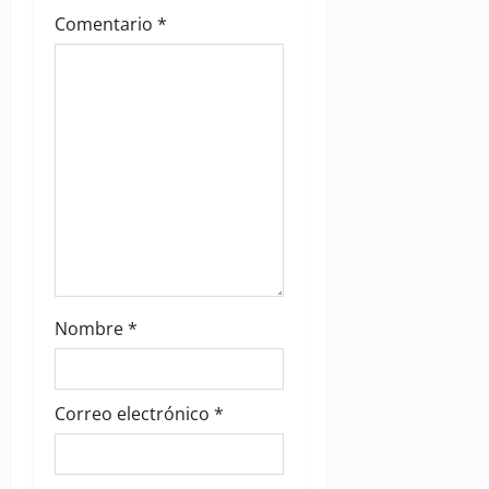
Comentario
*
a
t
i
o
n
Nombre
*
Correo electrónico
*