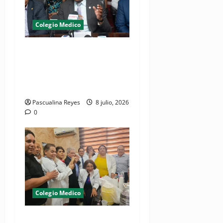
Colegio Medico
(VIDEO) CMD advierte
gremio volverá a paralizar
hospitales si continúan
arrestos de médicos
Pascualina Reyes
8 julio, 2026
0
Colegio Medico
¡Médicos logran cometido!,