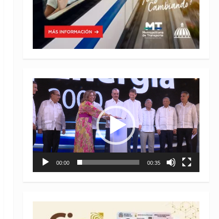
Reproductor
de
vídeo
00:00
00:35