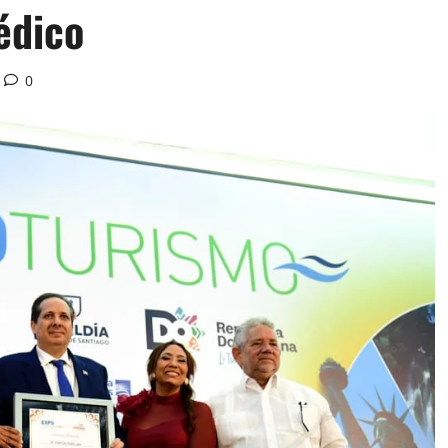
édico
0