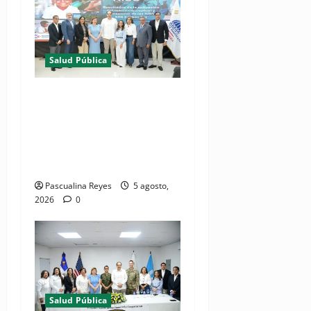
Salud Pública
(VIDEO) MSP presenta
resultados de evaluación
para fortalecer las Redes
Integradas de Servicios de
Salud en Cibao Sur
Pascualina Reyes
5 agosto,
2026
0
Salud Pública