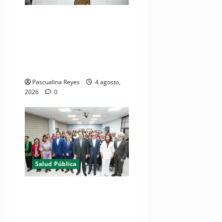
(VIDEOS) Ministerio de
Salud y Comando Sur de los
Estados Unidos realizan
misión médica Amistad
2026 en La Vega
Pascualina Reyes
4 agosto,
2026
0
Salud Pública
(VIDEO) Salud Pública
fortalece entornos laborales
que garanticen el derecho a