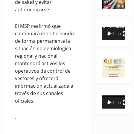
de salud y evitar
automedicarse.
El MSP reafirmó que
Reproductor
continuará monitoreando
00:00
00:35
de
de forma permanente la
vídeo
situación epidemiológica
regional y nacional,
mantendrá activos los
operativos de control de
vectores y ofrecerá
información actualizada a
través de sus canales
Reproductor
oficiales.
00:00
00:31
de
vídeo
.
.