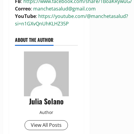
FB
:
https://www.facebook.com/share/1BoaKRywuG/
Correo
:
manchetasalud@gmail.com
YouTube
:
https://youtube.com/@manchetasalud?
si=n1GXvQnUhKLHZ35P
ABOUT THE AUTHOR
Julia Solano
Author
View All Posts