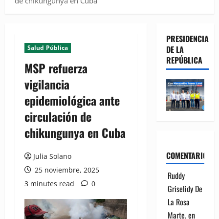
de chikungunya en Cuba
PRESIDENCIA
Salud Pública
DE LA
REPÚBLICA
MSP refuerza
vigilancia
epidemiológica ante
circulación de
chikungunya en Cuba
COMENTARIOS
Julia Solano
25 noviembre, 2025
Ruddy
3 minutes read
0
Griselidy De
La Rosa
Marte.
en