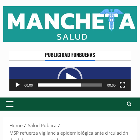
Skip
to
content
PUBLICIDAD FUNBUENAS
Reproductor
de
vídeo
00:00
00:05
Primary
Menu
Home
Salud Pública
MSP refuerza vigilancia epidemiológica ante circulación