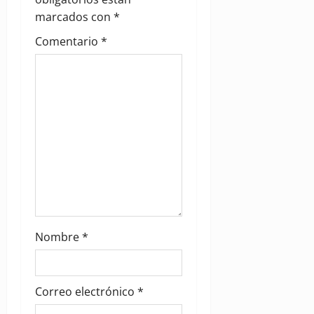
t
marcados con
*
i
Comentario
*
o
n
Nombre
*
Correo electrónico
*