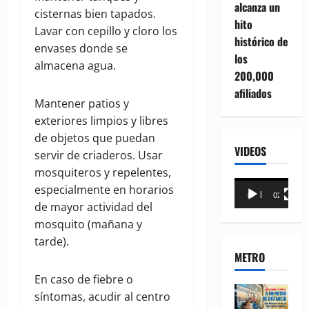
alcanza un
cisternas bien tapados.
hito
Lavar con cepillo y cloro los
histórico de
envases donde se
los
almacena agua.
200,000
afiliados
Mantener patios y
exteriores limpios y libres
de objetos que puedan
VIDEOS
servir de criaderos. Usar
mosquiteros y repelentes,
Reproductor
especialmente en horarios
00:00
02:18
de
de mayor actividad del
vídeo
mosquito (mañana y
tarde).
METRO
En caso de fiebre o
síntomas, acudir al centro