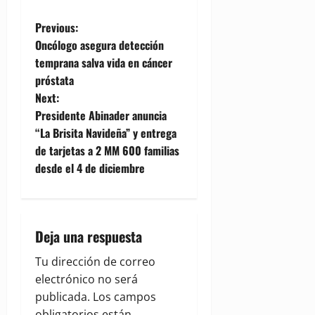
P
Previous:
Oncólogo asegura detección
o
temprana salva vida en cáncer
próstata
s
Next:
t
Presidente Abinader anuncia
“La Brisita Navideña” y entrega
n
de tarjetas a 2 MM 600 familias
desde el 4 de diciembre
a
v
i
Deja una respuesta
g
Tu dirección de correo
electrónico no será
a
publicada.
Los campos
obligatorios están