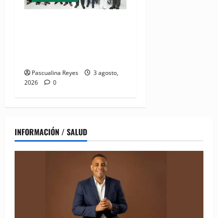
(VIDEO) Salud Pública
fortalece entornos laborales
que garanticen el derecho a
la lactancia materna
Pascualina Reyes
3 agosto,
2026
0
INFORMACIÓN / SALUD