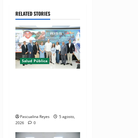
RELATED STORIES
Salud Pública
(VIDEO) MSP presenta
resultados de evaluación
para fortalecer las Redes
Integradas de Servicios de
Salud en Cibao Sur
Pascualina Reyes
5 agosto,
2026
0