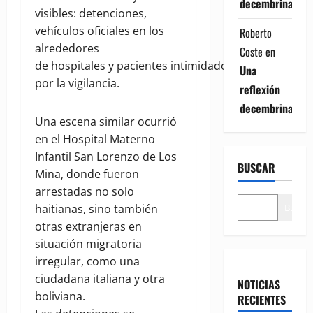
decembrina
visibles: detenciones,
vehículos oficiales en los
Roberto
alrededores
Coste
en
de hospitales y pacientes intimidados
Una
por la vigilancia.
reflexión
decembrina
Una escena similar ocurrió
en el Hospital Materno
Infantil San Lorenzo de Los
BUSCAR
Mina, donde fueron
arrestadas no solo
Buscar
haitianas, sino también
otras extranjeras en
situación migratoria
irregular, como una
ciudadana italiana y otra
NOTICIAS
boliviana.
RECIENTES