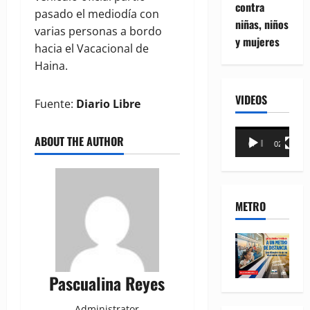
contra
pasado el mediodía con
niñas, niños
varias personas a bordo
y mujeres
hacia el Vacacional de
Haina.
VIDEOS
Fuente:
Diario Libre
Reproductor
ABOUT THE AUTHOR
00:00
02:18
de
vídeo
METRO
Pascualina Reyes
Administrator