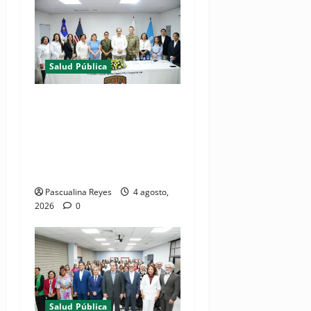
Salud Pública
(VIDEOS) Ministerio de
Salud y Comando Sur de los
Estados Unidos realizan
misión médica Amistad
2026 en La Vega
Pascualina Reyes
4 agosto,
2026
0
Salud Pública