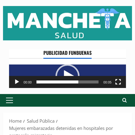
Skip
to
content
PUBLICIDAD FUNBUENAS
Reproductor
de
vídeo
00:00
00:05
Primary
Menu
Home
Salud Pública
Mujeres embarazadas detenidas en hospitales por