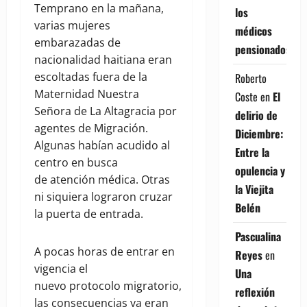
Temprano en la mañana,
los
varias mujeres
médicos
embarazadas de
pensionados
nacionalidad haitiana eran
escoltadas fuera de la
Roberto
Maternidad Nuestra
Coste
en
El
Señora de La Altagracia por
delirio de
agentes de Migración.
Diciembre:
Algunas habían acudido al
Entre la
centro en busca
opulencia y
de atención médica. Otras
la Viejita
ni siquiera lograron cruzar
Belén
la puerta de entrada.
Pascualina
A pocas horas de entrar en
Reyes
en
vigencia el
Una
nuevo protocolo migratorio,
reflexión
las consecuencias ya eran