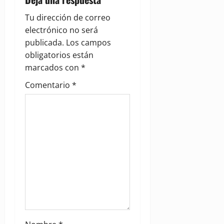
v
Tu dirección de correo
i
electrónico no será
g
publicada.
Los campos
obligatorios están
a
marcados con
*
t
Comentario
*
i
o
n