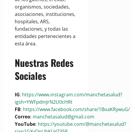
organismos, sociedades,
asociaciones, instituciones,
hospitales, ARS,
fundaciones, y todas las
entidades pertenecientes a
esta área.
Nuestras Redes
Sociales
IG
:
https://www.instagram.com/manchetasalud?
igsh=YWFpdmJrN2U0cHRt
FB
:
https://www.facebook.com/share/1BoaKRywuG/
Correo
:
manchetasalud@gmail.com
YouTube
:
https://youtube.com/@manchetasalud?
si=n1GXvQnUhKLHZ35P