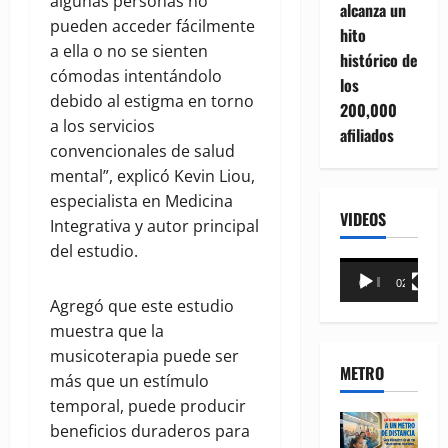
algunas personas no
alcanza un
pueden acceder fácilmente
hito
a ella o no se sienten
histórico de
cómodas intentándolo
los
debido al estigma en torno
200,000
a los servicios
afiliados
convencionales de salud
mental”, explicó Kevin Liou,
especialista en Medicina
VIDEOS
Integrativa y autor principal
del estudio.
Reproductor
00:00
02:18
de
Agregó que este estudio
vídeo
muestra que la
musicoterapia puede ser
METRO
más que un estímulo
temporal, puede producir
beneficios duraderos para