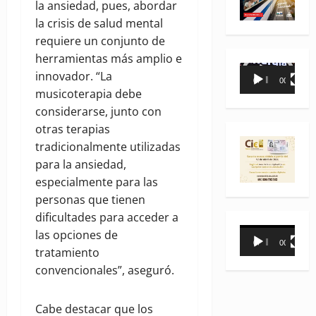
la ansiedad, pues, abordar
la crisis de salud mental
requiere un conjunto de
herramientas más amplio e
Reproductor
innovador. “La
00:00
00:35
de
musicoterapia debe
vídeo
considerarse, junto con
otras terapias
tradicionalmente utilizadas
para la ansiedad,
especialmente para las
personas que tienen
dificultades para acceder a
Reproductor
las opciones de
00:00
00:31
de
tratamiento
vídeo
convencionales”, aseguró.
Cabe destacar que los