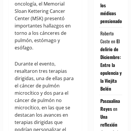
oncología, el Memorial
los
Sloan Kettering Cancer
médicos
Center (MSK) presentó
pensionados
importantes hallazgos en
torno a los cánceres de
Roberto
pulmón, estómago y
Coste
en
El
esófago.
delirio de
Diciembre:
Durante el evento,
Entre la
resaltaron tres terapias
opulencia y
dirigidas, una de ellas para
la Viejita
el cáncer de pulmón
Belén
microcítico y dos para el
cáncer de pulmón no
Pascualina
microcítico, en las que se
Reyes
en
destacan los avances en
Una
terapias dirigidas que
reflexión
podrían personalizar el