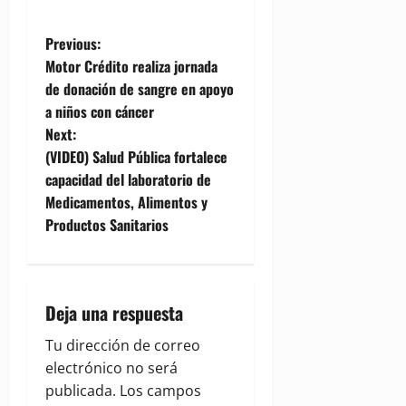
P
Previous:
Motor Crédito realiza jornada
o
de donación de sangre en apoyo
a niños con cáncer
s
Next:
t
(VIDEO) Salud Pública fortalece
capacidad del laboratorio de
n
Medicamentos, Alimentos y
Productos Sanitarios
a
v
i
Deja una respuesta
g
Tu dirección de correo
electrónico no será
a
publicada.
Los campos