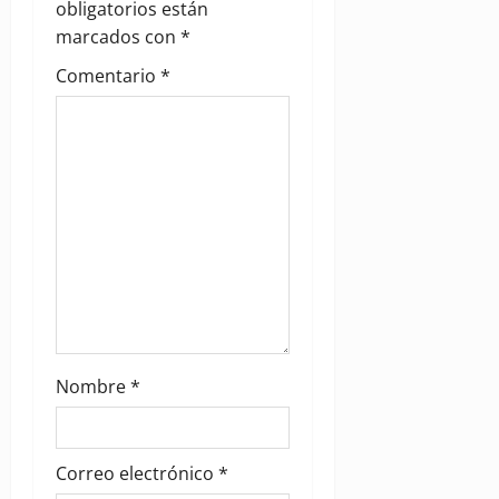
obligatorios están
t
marcados con
*
i
Comentario
*
o
n
Nombre
*
Correo electrónico
*