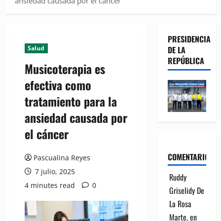
ansiedad causada por el cáncer
PRESIDENCIA
Salud
DE LA
REPÚBLICA
Musicoterapia es
efectiva como
tratamiento para la
ansiedad causada por
el cáncer
COMENTARIOS
Pascualina Reyes
7 julio, 2025
Ruddy
4 minutes read
0
Griselidy De
La Rosa
Marte.
en