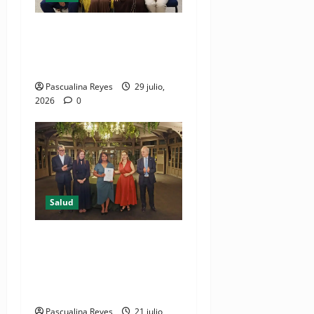
Consultas ginecológicas: las
de mayor demanda durante
2025 en Profamilia
Pascualina Reyes
29 julio,
2026
0
Salud
DIDA recibe reconocimiento
internacional de la OISS por
buenas prácticas en
digitalización
Pascualina Reyes
21 julio,