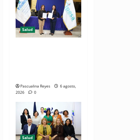
Salud
(VIDEO) CIPESA e INFOILES
impulsan la primera
iniciativa nacional de
comunicación accesible en
salud y periodismo
Pascualina Reyes
6 agosto,
2026
0
Salud