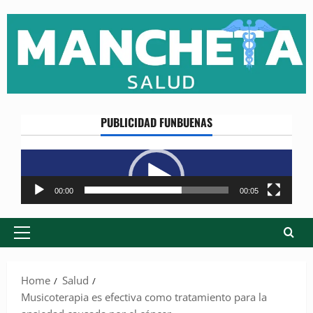
Skip
to
content
PUBLICIDAD FUNBUENAS
Reproductor
de
vídeo
00:00
00:05
Primary
Menu
Home
Salud
Musicoterapia es efectiva como tratamiento para la