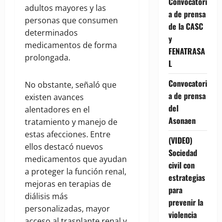
Convocatori
adultos mayores y las
a de prensa
personas que consumen
de la CASC
determinados
y
medicamentos de forma
FENATRASA
prolongada.
L
Convocatori
No obstante, señaló que
a de prensa
existen avances
del
alentadores en el
Asonaen
tratamiento y manejo de
estas afecciones. Entre
(VIDEO)
ellos destacó nuevos
Sociedad
medicamentos que ayudan
civil con
a proteger la función renal,
estrategias
mejoras en terapias de
para
diálisis más
prevenir la
personalizadas, mayor
violencia
acceso al trasplante renal y