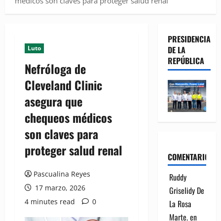
médicos son claves para proteger salud renal
PRESIDENCIA
Luto
DE LA
REPÚBLICA
Nefróloga de
Cleveland Clinic
asegura que
chequeos médicos
son claves para
proteger salud renal
COMENTARIOS
Pascualina Reyes
Ruddy
17 marzo, 2026
Griselidy De
4 minutes read
0
La Rosa
Marte.
en