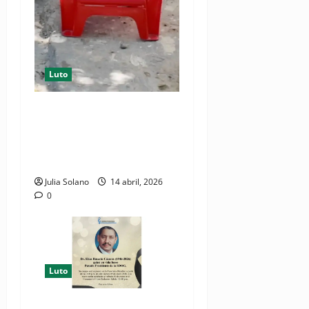
Luto
Tragedia en Los Girasoles
III: niña de 3 años muere
asfixiada; hermana de 11
habría estado involucrada
Julia Solano
14 abril, 2026
0
Luto
Obstetricia y Ginecología