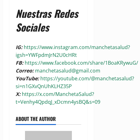
Nuestras Redes
Sociales
IG:
https://www.instagram.com/manchetasalud?
igsh=YWFpdmJrN2U0cHRt
FB:
https://www.facebook.com/share/1BoaKRywuG/
Correo:
manchetasalud@gmail.com
YouTube:
https://youtube.com/@manchetasalud?
si=n1GXvQnUhKLHZ35P
X:
https://x.com/ManchetaSalud?
t=Venhy4QpdqJ_xDcmn4ysBQ&s=09
ABOUT THE AUTHOR