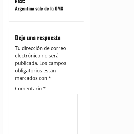
Next:
s
Argentina sale de la OMS
t
n
Deja una respuesta
a
Tu dirección de correo
v
electrónico no será
publicada.
Los campos
i
obligatorios están
g
marcados con
*
Comentario
*
a
t
i
o