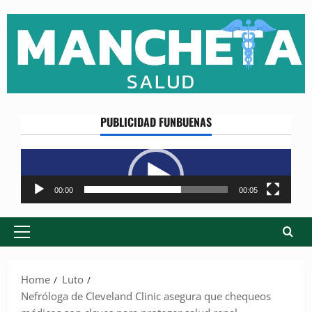
Skip
to
content
PUBLICIDAD FUNBUENAS
Reproductor
de
vídeo
00:00
00:05
Primary
Menu
Home
Luto
Nefróloga de Cleveland Clinic asegura que chequeos