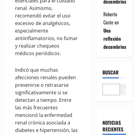
esenciales para el cuidado
decembrina
renal. Asimismo,
Roberto
recomendó evitar el uso
Coste
en
excesivo de analgésicos,
Una
especialmente
reflexión
antiinflamatorios, no fumar
y realizar chequeos
decembrina
médicos periódicos.
Indicó que muchas
BUSCAR
afecciones renales pueden
prevenirse o retrasarse
Buscar
significativamente si se
detectan a tiempo. Entre
las más frecuentes
mencionó la enfermedad
NOTICIAS
renal crónica asociada a
RECIENTES
diabetes e hipertensión, las