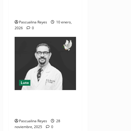
lamenta muerte del doctor
Elías Rosario Cáceres
Pascualina Reyes
10 enero,
2026
0
Luto
Sociedad Oncología Médica
informa fallecimiento de
especialista
Pascualina Reyes
28
noviembre, 2025
0