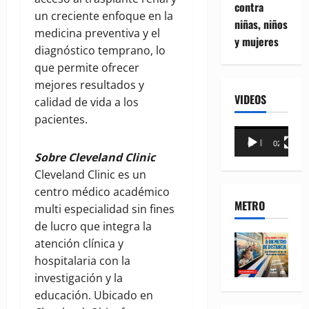
contra
un creciente enfoque en la
niñas, niños
medicina preventiva y el
y mujeres
diagnóstico temprano, lo
que permite ofrecer
mejores resultados y
VIDEOS
calidad de vida a los
pacientes.
Reproductor
00:00
02:18
de
Sobre Cleveland Clinic
vídeo
Cleveland Clinic es un
centro médico académico
METRO
multi especialidad sin fines
de lucro que integra la
atención clínica y
hospitalaria con la
investigación y la
educación. Ubicado en