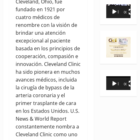
Cleveland, Ohio, fue
Reproductor
fundado en 1921 por
00:00
00:35
de
cuatro médicos de
vídeo
renombre con la visión de
brindar una atención
excepcional al paciente
basada en los principios de
cooperación, compasión e
innovación. Cleveland Clinic
ha sido pionera en muchos
Reproductor
avances médicos, incluida
00:00
00:31
de
la cirugía de bypass de la
vídeo
arteria coronaria y el
primer trasplante de cara
en los Estados Unidos. U.S.
News & World Report
constantemente nombra a
Cleveland Clinic como uno