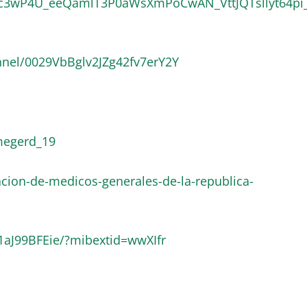
LSc3wP4U_eeQamlT3P0aWsXmPoCwAN_VttJQTsllyt64pi
nnel/0029VbBglv2JZg42fv7erY2Y
megerd_19
cion-de-medicos-generales-de-la-republica-
1aJ99BFEie/?mibextid=wwXIfr