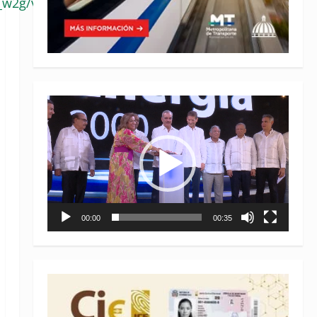
_w2g/viewform?
Reproductor
de
vídeo
00:00
00:35