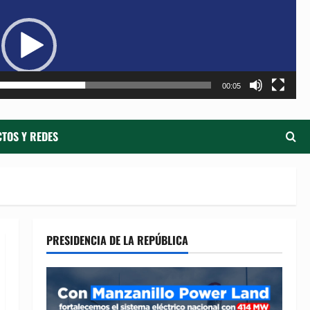
de
ví
00:05
TOS Y REDES
PRESIDENCIA DE LA REPÚBLICA