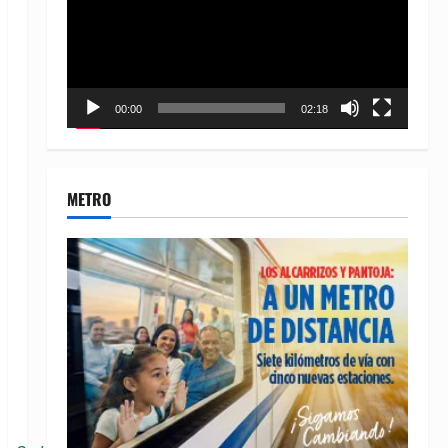
00:00
02:18
METRO