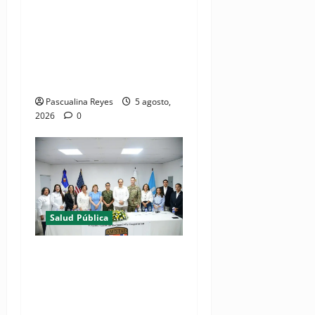
(VIDEO) MSP presenta
resultados de evaluación
para fortalecer las Redes
Integradas de Servicios de
Salud en Cibao Sur
Pascualina Reyes
5 agosto,
2026
0
Salud Pública
(VIDEOS) Ministerio de
Salud y Comando Sur de los
Estados Unidos realizan
misión médica Amistad