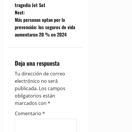
tragedia Jet Set
s
Next:
t
Más personas optan por la
prevención: los seguros de vida
n
aumentaron 20 % en 2024
a
v
Deja una respuesta
i
Tu dirección de correo
g
electrónico no será
publicada.
Los campos
a
obligatorios están
marcados con
*
t
Comentario
*
i