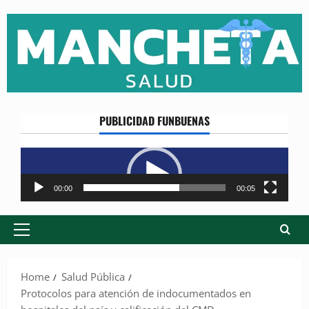
Skip
to
content
PUBLICIDAD FUNBUENAS
Reproductor
de
vídeo
00:00
00:05
Primary
Menu
Home
Salud Pública
Protocolos para atención de indocumentados en