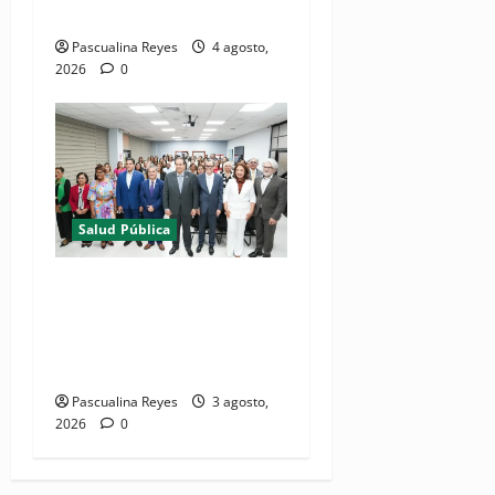
2026 en La Vega
Pascualina Reyes
4 agosto,
2026
0
Salud Pública
(VIDEO) Salud Pública
fortalece entornos laborales
que garanticen el derecho a
la lactancia materna
Pascualina Reyes
3 agosto,
2026
0