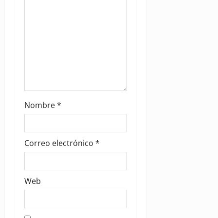
o
n
Nombre
*
Correo electrónico
*
Web