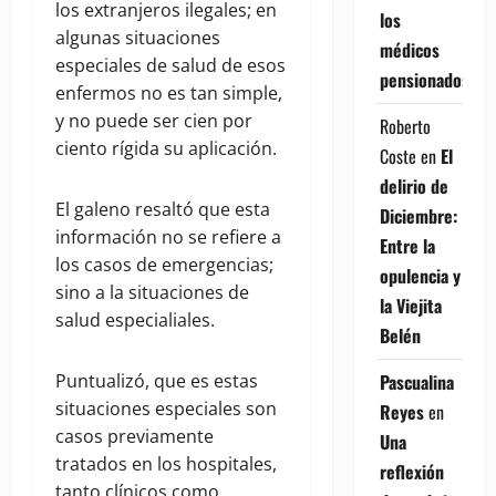
los extranjeros ilegales; en
los
algunas situaciones
médicos
especiales de salud de esos
pensionados
enfermos no es tan simple,
y no puede ser cien por
Roberto
ciento rígida su aplicación.
Coste
en
El
delirio de
El galeno resaltó que esta
Diciembre:
información no se refiere a
Entre la
los casos de emergencias;
opulencia y
sino a la situaciones de
la Viejita
salud especialiales.
Belén
Puntualizó, que es estas
Pascualina
situaciones especiales son
Reyes
en
casos previamente
Una
tratados en los hospitales,
reflexión
tanto clínicos como