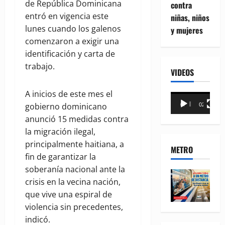
de República Dominicana
contra
entró en vigencia este
niñas, niños
lunes cuando los galenos
y mujeres
comenzaron a exigir una
identificación y carta de
trabajo.
VIDEOS
A inicios de este mes el
Reproductor
gobierno dominicano
00:00
02:18
de
anunció 15 medidas contra
vídeo
la migración ilegal,
principalmente haitiana, a
METRO
fin de garantizar la
soberanía nacional ante la
crisis en la vecina nación,
que vive una espiral de
violencia sin precedentes,
indicó.