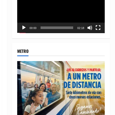
00:00
02:18
METRO