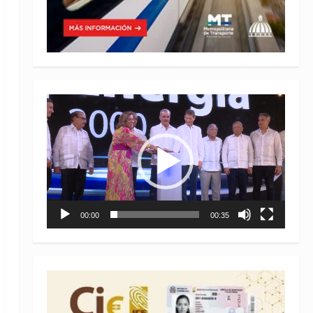
Reproductor
de
vídeo
00:00
00:35