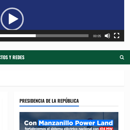
de
ví
00:05
TOS Y REDES
PRESIDENCIA DE LA REPÚBLICA