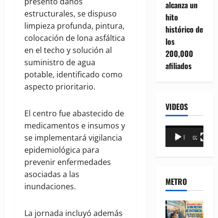
presentó daños
alcanza un
estructurales, se dispuso
hito
limpieza profunda, pintura,
histórico de
colocación de lona asfáltica
los
en el techo y solución al
200,000
suministro de agua
afiliados
potable, identificado como
aspecto prioritario.
VIDEOS
El centro fue abastecido de
medicamentos e insumos y
Reproductor
se implementará vigilancia
00:00
02:18
de
epidemiológica para
vídeo
prevenir enfermedades
asociadas a las
METRO
inundaciones.
La jornada incluyó además