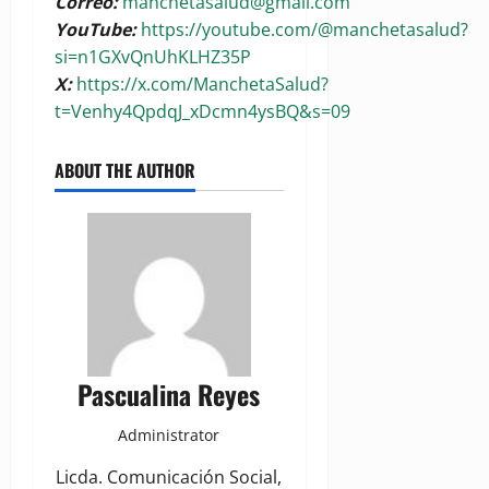
Correo:
manchetasalud@gmail.com
YouTube:
https://youtube.com/@manchetasalud?
si=n1GXvQnUhKLHZ35P
X:
https://x.com/ManchetaSalud?
t=Venhy4QpdqJ_xDcmn4ysBQ&s=09
ABOUT THE AUTHOR
Pascualina Reyes
Administrator
Licda. Comunicación Social,