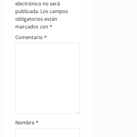
i
electrónico no será
g
publicada.
Los campos
obligatorios están
a
marcados con
*
t
Comentario
*
i
o
n
Nombre
*