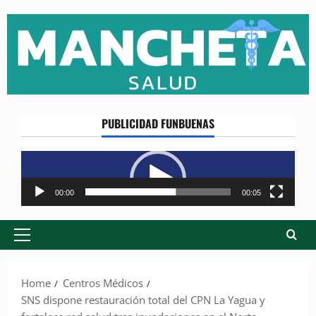
Skip
to
content
PUBLICIDAD FUNBUENAS
Reproductor
de
vídeo
00:00
00:05
Primary
Menu
Home
Centros Médicos
SNS dispone restauración total del CPN La Yagua y