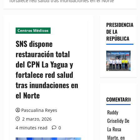
fortalece red salud tras inundaciones en el Norte
PRESIDENCIA
Centros Médicos
DE LA
REPÚBLICA
SNS dispone
restauración total
del CPN La Yagua y
fortalece red salud
tras inundaciones en
el Norte
COMENTARIOS
Pascualina Reyes
Ruddy
2 marzo, 2026
Griselidy De
4 minutes read
0
La Rosa
Marte.
en