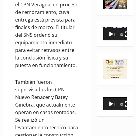
el CPN Veragua, en proceso
de remozamiento, cuya
entrega está prevista para
finales de marzo. El titular
Reproductor
del SNS ordenó su
00:00
00:35
de
equipamiento inmediato
vídeo
para evitar retrasos entre
la conclusión física y su
puesta en funcionamiento.
También fueron
supervisados los CPN
Nuevo Renacer y Batey
Reproductor
Ginebra, que actualmente
00:00
00:31
de
operan en casas rentadas.
vídeo
Se realizó un
levantamiento técnico para
gestionar la construcción