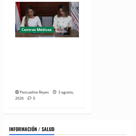
Centros Médicos
MMujer y Hospital
Pediátrico Dr. Hugo
Mendoza acuerdan apoyo a
madres y familias
cuidadoras de niños
hospitalizados
Pascualina Reyes
3 agosto,
2026
0
INFORMACIÓN / SALUD