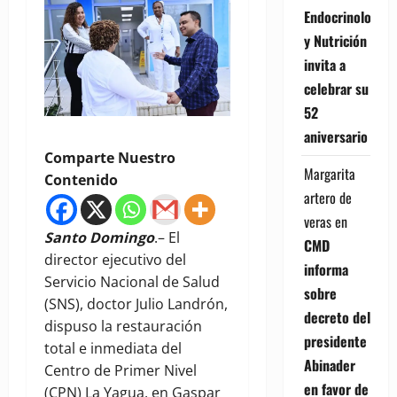
Endocrinología
y Nutrición
invita a
celebrar su
52
aniversario
Comparte Nuestro
Margarita
Contenido
artero de
veras
en
Santo Domingo
.– El
CMD
director ejecutivo del
informa
Servicio Nacional de Salud
sobre
(SNS), doctor Julio Landrón,
decreto del
dispuso la restauración
presidente
total e inmediata del
Abinader
Centro de Primer Nivel
en favor de
(CPN) La Yagua, en Gaspar