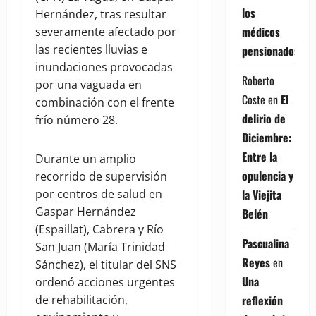
los
Hernández, tras resultar
médicos
severamente afectado por
las recientes lluvias e
pensionados
inundaciones provocadas
Roberto
por una vaguada en
Coste
en
El
combinación con el frente
delirio de
frío número 28.
Diciembre:
Entre la
Durante un amplio
opulencia y
recorrido de supervisión
la Viejita
por centros de salud en
Gaspar Hernández
Belén
(Espaillat), Cabrera y Río
Pascualina
San Juan (María Trinidad
Reyes
en
Sánchez), el titular del SNS
Una
ordenó acciones urgentes
reflexión
de rehabilitación,