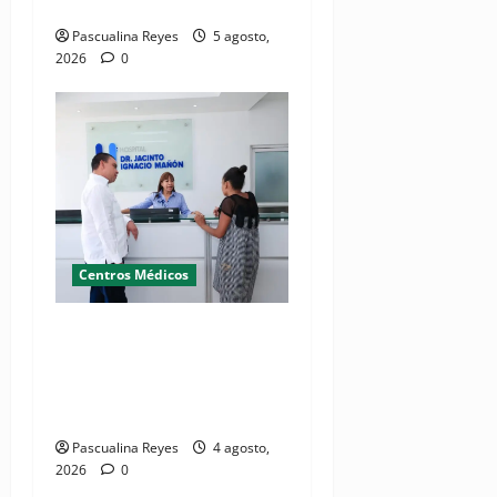
bienestar de las familias
Pascualina Reyes
5 agosto,
2026
0
Centros Médicos
Director del SNS realiza
visita no programada al
Hospital Jacinto Ignacio
Mañón
Pascualina Reyes
4 agosto,
2026
0