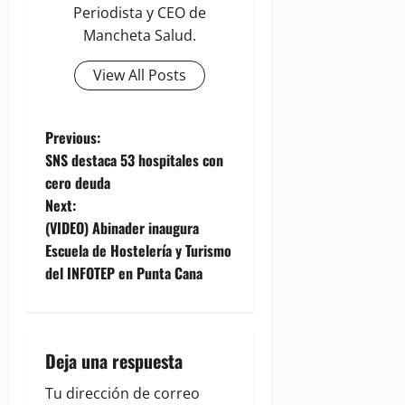
Periodista y CEO de
Mancheta Salud.
View All Posts
P
Previous:
SNS destaca 53 hospitales con
o
cero deuda
Next:
s
(VIDEO) Abinader inaugura
t
Escuela de Hostelería y Turismo
del INFOTEP en Punta Cana
n
a
Deja una respuesta
v
Tu dirección de correo