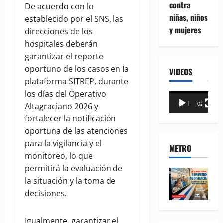
contra
De acuerdo con lo
niñas, niños
establecido por el SNS, las
y mujeres
direcciones de los
hospitales deberán
garantizar el reporte
oportuno de los casos en Ia
VIDEOS
plataforma SITREP, durante
los días del Operativo
Reproductor
Altagraciano 2026 y
00:00
02:18
de
fortalecer la notificación
vídeo
oportuna de las atenciones
para la vigilancia y el
METRO
monitoreo, lo que
permitirá la evaluación de
la situación y la toma de
decisiones.
Igualmente, garantizar el