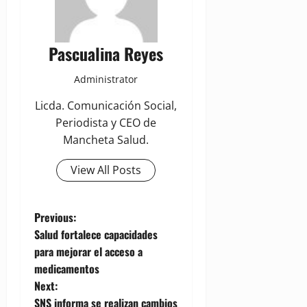
Pascualina Reyes
Administrator
Licda. Comunicación Social,
Periodista y CEO de
Mancheta Salud.
View All Posts
P
Previous:
Salud fortalece capacidades
o
para mejorar el acceso a
medicamentos
s
Next:
SNS informa se realizan cambios