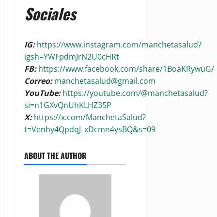
Sociales
IG:
https://www.instagram.com/manchetasalud?
igsh=YWFpdmJrN2U0cHRt
FB:
https://www.facebook.com/share/1BoaKRywuG/
Correo:
manchetasalud@gmail.com
YouTube:
https://youtube.com/@manchetasalud?
si=n1GXvQnUhKLHZ35P
X:
https://x.com/ManchetaSalud?
t=Venhy4QpdqJ_xDcmn4ysBQ&s=09
ABOUT THE AUTHOR