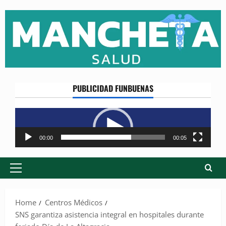
Skip
to
content
PUBLICIDAD FUNBUENAS
Reproductor
de
vídeo
00:00
00:05
Primary
Menu
Home
Centros Médicos
SNS garantiza asistencia integral en hospitales durante