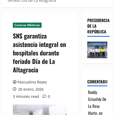
feriado Día de La Altagracia
PRESIDENCIA
Centros Médicos
DE LA
REPÚBLICA
SNS garantiza
asistencia integral en
hospitales durante
feriado Día de La
Altagracia
COMENTARIOS
Pascualina Reyes
20 enero, 2026
Ruddy
3 minutes read
0
Griselidy De
La Rosa
Marte.
en