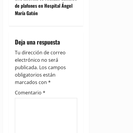
t
de plafones en Hospital Ángel
n
María Gatón
a
v
Deja una respuesta
i
Tu dirección de correo
g
electrónico no será
publicada.
Los campos
a
obligatorios están
marcados con
*
t
Comentario
*
i
o
n