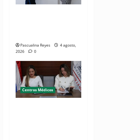
Director del SNS realiza
visita no programada al
Hospital Jacinto Ignacio
Mañón
Pascualina Reyes
4 agosto,
2026
0
Centros Médicos
MMujer y Hospital
Pediátrico Dr. Hugo
Mendoza acuerdan apoyo a
madres y familias
cuidadoras de niños