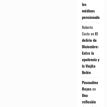
los
médicos
pensionados
Roberto
Coste
en
El
delirio de
Diciembre:
Entre la
opulencia y
la Viejita
Belén
Pascualina
Reyes
en
Una
reflexión