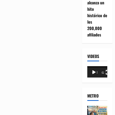
alcanza un
hito
histórico de
los
200,000
afiliados
VIDEOS
Reproductor
00:00
02:18
de
vídeo
METRO