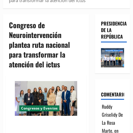
para transformar la atención del ictus
Congreso de
PRESIDENCIA
DE LA
Neurointervención
REPÚBLICA
plantea ruta nacional
para transformar la
atención del ictus
COMENTARIOS
Ruddy
Congresos y Eventos
Griselidy De
La Rosa
Congreso de Neurointervención
plantea ruta nacional para
Marte.
en