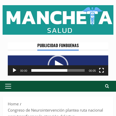
Skip
to
content
PUBLICIDAD FUNBUENAS
Reproductor
de
vídeo
00:00
00:05
Primary
Menu
Home
Congreso de Neurointervención plantea ruta nacional