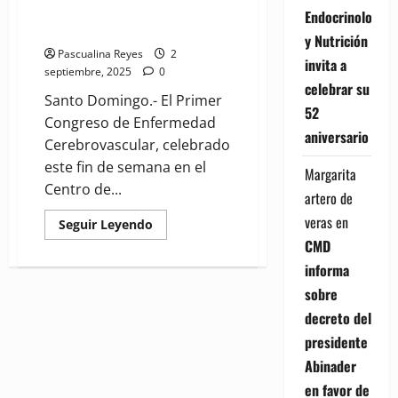
transformar la atención del
Endocrinología
ictus
y Nutrición
Pascualina Reyes
2
invita a
septiembre, 2025
0
celebrar su
Santo Domingo.- El Primer
52
Congreso de Enfermedad
aniversario
Cerebrovascular, celebrado
este fin de semana en el
Margarita
Centro de...
artero de
veras
en
Read
Seguir Leyendo
more
CMD
about
Congreso
informa
de
Neurointervención
sobre
plantea
ruta
decreto del
nacional
para
presidente
transformar
la
Abinader
atención
del
en favor de
ictus