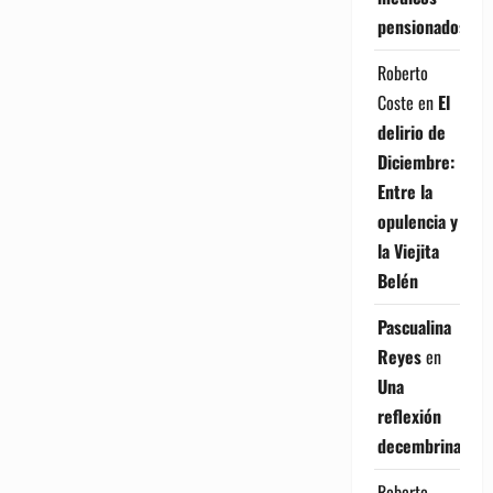
pensionados
Roberto
Coste
en
El
delirio de
Diciembre:
Entre la
opulencia y
la Viejita
Belén
Pascualina
Reyes
en
Una
reflexión
decembrina
Roberto