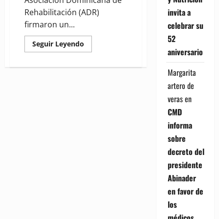
Asociación Dominicana de
invita a
Rehabilitación (ADR)
firmaron un...
celebrar su
52
Read
Seguir Leyendo
more
aniversario
about
Universidad
Católica
Margarita
y
artero de
Rehabilitación
firman
veras
en
acuerdo
por
CMD
el
que
informa
se
otorgarán
sobre
12
becas
decreto del
presidente
Abinader
en favor de
los
médicos