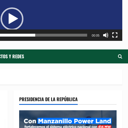
de
ví
00:05
TOS Y REDES
PRESIDENCIA DE LA REPÚBLICA