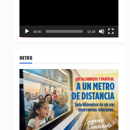
00:00
02:18
METRO