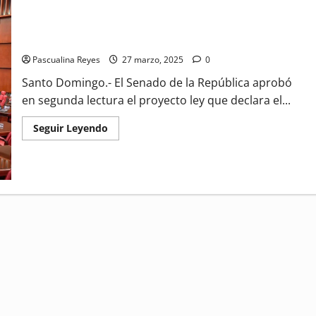
Ya oftalmólogos dominicanos tienen su día nacional
Pascualina Reyes
27 marzo, 2025
0
Santo Domingo.- El Senado de la República aprobó
en segunda lectura el proyecto ley que declara el...
Read
Seguir Leyendo
more
about
Ya
oftalmólogos
dominicanos
tienen
su
día
nacional