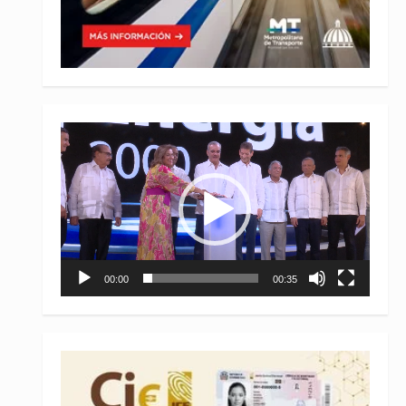
Reproductor
de
vídeo
00:00
00:35