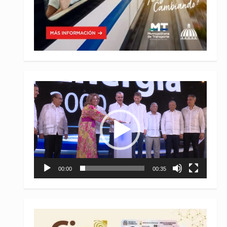
Reproductor
de
vídeo
00:00
00:35