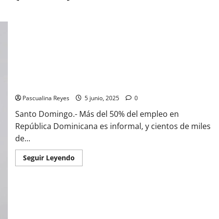
Innovar con propósito: abrir el comercio a todos
Pascualina Reyes
5 junio, 2025
0
Santo Domingo.- Más del 50% del empleo en
República Dominicana es informal, y cientos de miles
de...
Read
Seguir Leyendo
more
about
Innovar
con
propósito:
abrir
el
comercio
a