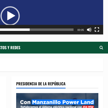
de
ví
00:05
TOS Y REDES
PRESIDENCIA DE LA REPÚBLICA