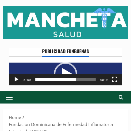
Skip
to
content
PUBLICIDAD FUNBUENAS
Reproductor
de
vídeo
00:00
00:05
Primary
Menu
Home
Fundación Dominicana de Enfermedad Inflamatoria