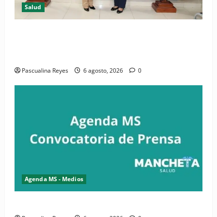
Salud
(VIDEO) CIPESA e INFOILES impulsan la primera
iniciativa nacional de comunicación accesible en
salud y periodismo
Pascualina Reyes
6 agosto, 2026
0
Agenda MS - Medios
Convocatoria de prensa de la CASC y FENATRASAL