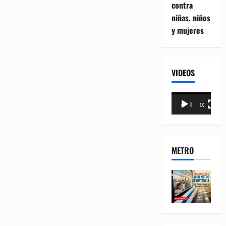
contra
niñas, niños
y mujeres
VIDEOS
Reproductor
00:00
02:18
de
vídeo
METRO