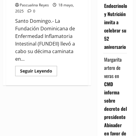
Endocrinología
Pascualina Reyes
18 mayo,
2025
0
y Nutrición
Santo Domingo.- La
invita a
Fundación Dominicana de
celebrar su
Enfermedad Inflamatoria
52
Intestinal (FUNDEII) llevó a
aniversario
cabo su décima caminata
en...
Margarita
artero de
Read
Seguir Leyendo
more
veras
en
about
CMD
FUNDEII
celebra
informa
su
décima
sobre
caminata
en
decreto del
apoyo
a
presidente
pacientes
con
Abinader
Enfermedad
Inflamatoria
en favor de
Intestinal