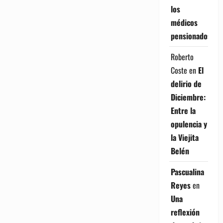
los
médicos
pensionados
Roberto
Coste
en
El
delirio de
Diciembre:
Entre la
opulencia y
la Viejita
Belén
Pascualina
Reyes
en
Una
reflexión