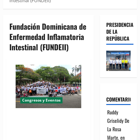
Intestinal (FUNDEII)
Fundación Dominicana de
PRESIDENCIA
DE LA
Enfermedad Inflamatoria
REPÚBLICA
Intestinal (FUNDEII)
COMENTARIOS
Congresos y Eventos
Ruddy
FUNDEII celebra su décima
Griselidy De
caminata en apoyo a pacientes
La Rosa
con Enfermedad Inflamatoria
Intestinal
Marte.
en