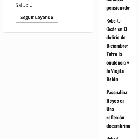
Salud,...
pensionados
Read
Seguir Leyendo
Roberto
more
about
Coste
en
El
El
problema
delirio de
de
la
Diciembre:
interrupción
del
Entre la
embarazo
opulencia y
la Viejita
Belén
Pascualina
Reyes
en
Una
reflexión
decembrina
Roberto