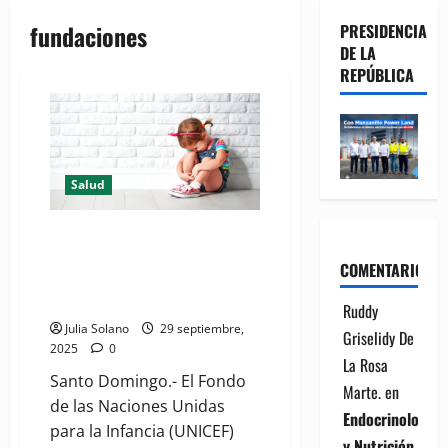
fundaciones
PRESIDENCIA
DE LA
REPÚBLICA
Salud
(VIDEO) UNICEF reporta 70% de
infantes con 3 a 4 años
COMENTARIOS
experimenta violencia en el
hogar
Ruddy
Julia Solano
29 septiembre,
Griselidy De
2025
0
La Rosa
Santo Domingo.- El Fondo
Marte.
en
de las Naciones Unidas
Endocrinología
para la Infancia (UNICEF)
y Nutrición