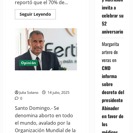
reportó que el 70% de...
invita a
Read
Seguir Leyendo
celebrar su
more
about
52
(VIDEO)
UNICEF
aniversario
reporta
70%
de
Margarita
infantes
artero de
con
3
veras
en
a
Opinión
4
CMD
años
experimenta
informa
violencia
El problema de la interrupción
en
sobre
del embarazo
el
hogar
decreto del
Julia Solano
14 julio, 2025
0
presidente
Abinader
Santo Domingo.- Se
denomina aborto en todo
en favor de
el mundo, avalado por la
los
Organización Mundial de la
médicos