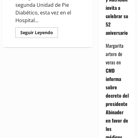
segunda Unidad de Pie
invita a
Diabético, esta vez en el
celebrar su
Hospital...
52
aniversario
Read
Seguir Leyendo
more
about
Margarita
(VIDEO)
Entregan
artero de
Unidad
de
veras
en
Pie
Diabético
CMD
en
Hospital
informa
Municipal
de
sobre
Imbert
decreto del
presidente
Abinader
en favor de
los
médicos