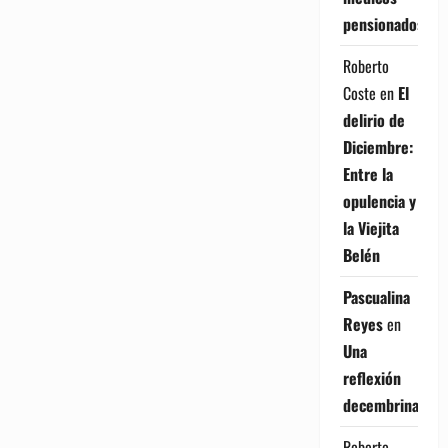
pensionados
Roberto
Coste
en
El
delirio de
Diciembre:
Entre la
opulencia y
la Viejita
Belén
Pascualina
Reyes
en
Una
reflexión
decembrina
Roberto