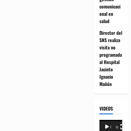
comunicaci
onal en
salud
Director del
SNS realiza
visita no
programada
al Hospital
Jacinto
Ignacio
Mañón
VIDEOS
Reproductor
00:00
02:18
de