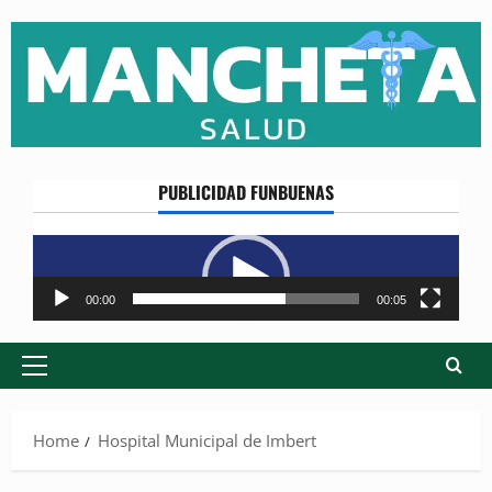
Skip
to
content
PUBLICIDAD FUNBUENAS
Reproductor
de
vídeo
00:00
00:05
Primary
Menu
Home
Hospital Municipal de Imbert