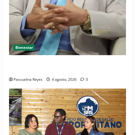
Bienestar
Cardiólogo pediatra incentiva a la evaluación
cardíaca desde el nacimiento
Pascualina Reyes
4 agosto, 2026
0