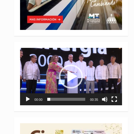
Reproductor
de
vídeo
00:00
00:35