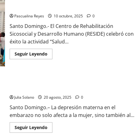
Feria “Salud Mental para Todos” realiza con éxito en RESIDE
Pascualina Reyes
10 octubre, 2025
0
Santo Domingo.- El Centro de Rehabilitación
Sicosocial y Desarrollo Humano (RESIDE) celebró con
éxito la actividad “Salud...
Read
Seguir Leyendo
more
about
Feria
“Salud
Mental
para
Madres con depresión durante el embarazo ponen en riesgo
Todos”
realiza
desarrollo cerebral del feto, advierte directora de RESIDE
con
éxito
Julia Solano
20 agosto, 2025
0
en
RESIDE
Santo Domingo.– La depresión materna en el
embarazo no solo afecta a la mujer, sino también al...
Read
Seguir Leyendo
more
about