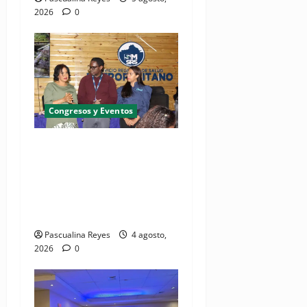
2026
0
Congresos y Eventos
SNS y el SRSO actualizan
Manual de Comunicación
Interna y Externa para
fortalecer gestión
comunicacional en salud
Pascualina Reyes
4 agosto,
2026
0