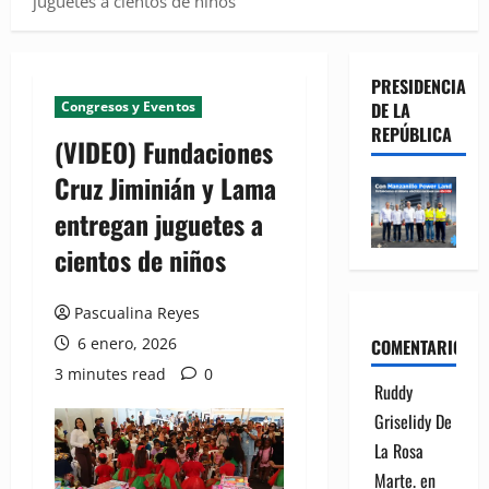
juguetes a cientos de niños
PRESIDENCIA
Congresos y Eventos
DE LA
REPÚBLICA
(VIDEO) Fundaciones
Cruz Jiminián y Lama
entregan juguetes a
cientos de niños
Pascualina Reyes
6 enero, 2026
COMENTARIOS
3 minutes read
0
Ruddy
Griselidy De
La Rosa
Marte.
en