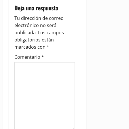
v
Deja una respuesta
i
Tu dirección de correo
g
electrónico no será
publicada.
Los campos
a
obligatorios están
marcados con
*
t
Comentario
*
i
o
n