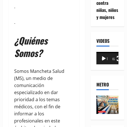
contra
.
niñas, niños
y mujeres
.
¿Quiénes
VIDEOS
Somos?
Reproductor
00:00
02:18
de
vídeo
Somos Mancheta Salud
(MS), un medio de
METRO
comunicación
especializado en dar
prioridad a los temas
médicos, con el fin de
informar a los
profesionales en este