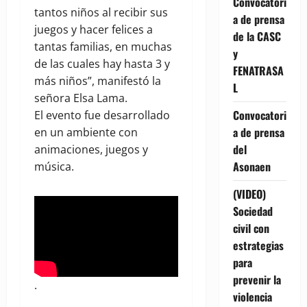
Convocatori
tantos niños al recibir sus
a de prensa
juegos y hacer felices a
de la CASC
tantas familias, en muchas
y
de las cuales hay hasta 3 y
FENATRASA
más niños”, manifestó la
L
señora Elsa Lama.
Convocatori
El evento fue desarrollado
a de prensa
en un ambiente con
del
animaciones, juegos y
Asonaen
música.
(VIDEO)
Sociedad
civil con
estrategias
para
prevenir la
.
violencia