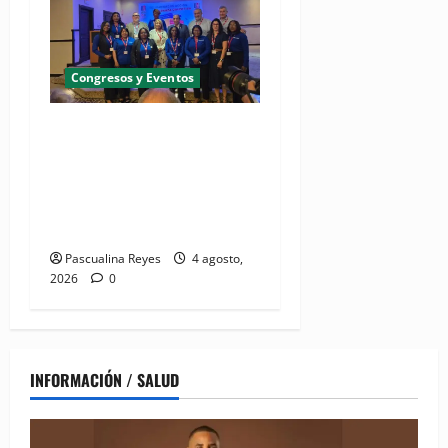
Congresos y Eventos
(VIDEO) UNASED participa
en encuentro regional de
UNI Américas que reúne a
líderes sindicales del
continente
Pascualina Reyes
4 agosto,
2026
0
INFORMACIÓN / SALUD