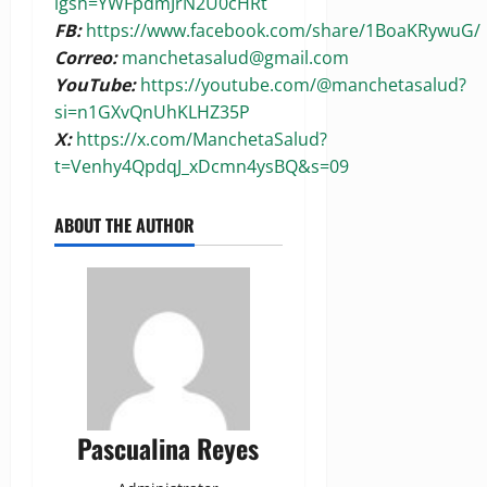
igsh=YWFpdmJrN2U0cHRt
FB:
https://www.facebook.com/share/1BoaKRywuG/
Correo:
manchetasalud@gmail.com
YouTube:
https://youtube.com/@manchetasalud?
si=n1GXvQnUhKLHZ35P
X:
https://x.com/ManchetaSalud?
t=Venhy4QpdqJ_xDcmn4ysBQ&s=09
ABOUT THE AUTHOR
Pascualina Reyes