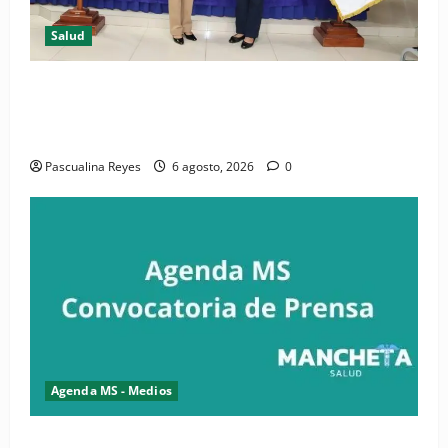
Salud
(VIDEO) CIPESA e INFOILES impulsan la primera
iniciativa nacional de comunicación accesible en
salud y periodismo
Pascualina Reyes
6 agosto, 2026
0
Agenda MS - Medios
Convocatoria de prensa de la CASC y FENATRASAL