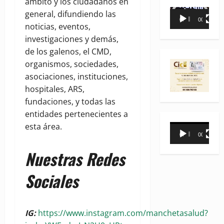
ámbito y los ciudadanos en
Reproductor
general, difundiendo las
00:00
00:35
de
noticias, eventos,
vídeo
investigaciones y demás,
de los galenos, el CMD,
organismos, sociedades,
asociaciones, instituciones,
hospitales, ARS,
fundaciones, y todas las
entidades pertenecientes a
esta área.
Reproductor
00:00
00:31
de
vídeo
Nuestras Redes
Sociales
IG:
https://www.instagram.com/manchetasalud?