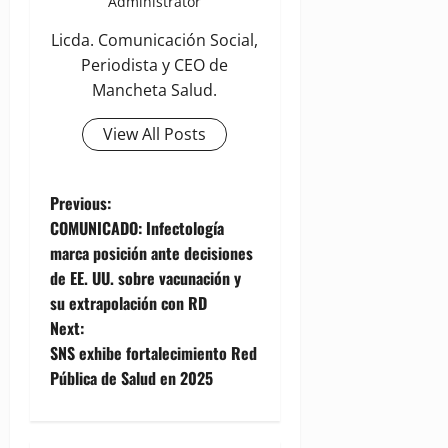
Administrator
Licda. Comunicación Social,
Periodista y CEO de
Mancheta Salud.
View All Posts
P
Previous:
COMUNICADO: Infectología
o
marca posición ante decisiones
de EE. UU. sobre vacunación y
s
su extrapolación con RD
t
Next:
SNS exhibe fortalecimiento Red
n
Pública de Salud en 2025
a