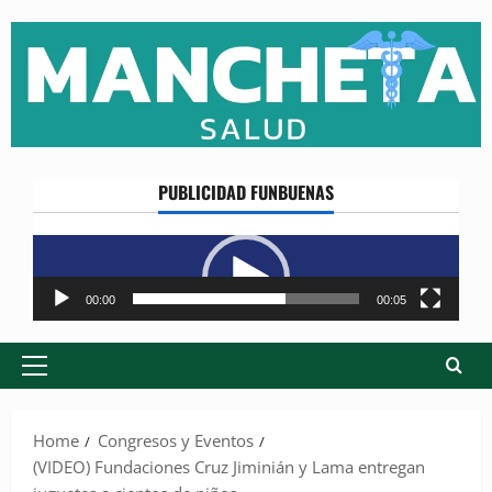
Skip
to
content
PUBLICIDAD FUNBUENAS
Reproductor
de
vídeo
00:00
00:05
Primary
Menu
Home
Congresos y Eventos
(VIDEO) Fundaciones Cruz Jiminián y Lama entregan