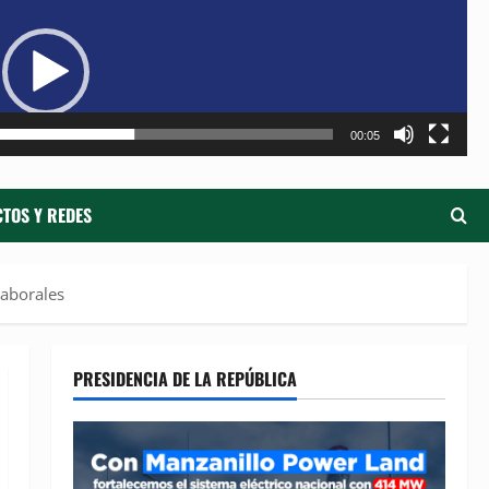
de
ví
00:05
TOS Y REDES
Laborales
PRESIDENCIA DE LA REPÚBLICA