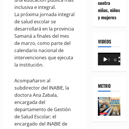
una educación pública más
contra
inclusiva e integral.
niñas, niños
La próxima jornada integral
y mujeres
de salud escolar se
desarrollará en la provincia
Samaná a finales del mes
VIDEOS
de marzo, como parte del
calendario nacional de
Reproductor
intervenciones que ejecuta
00:00
02:18
de
la institución.
vídeo
Acompañaron al
METRO
subdirector del INABIE, la
doctora Ana Zabala,
encargada del
departamento de Gestión
de Salud Escolar; el
encargado del INABIE de