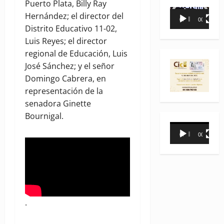
Puerto Plata, Billy Ray
Reproductor
Hernández; el director del
00:00
00:35
de
Distrito Educativo 11-02,
vídeo
Luis Reyes; el director
regional de Educación, Luis
José Sánchez; y el señor
Domingo Cabrera, en
representación de la
senadora Ginette
Bournigal.
Reproductor
00:00
00:31
de
vídeo
.