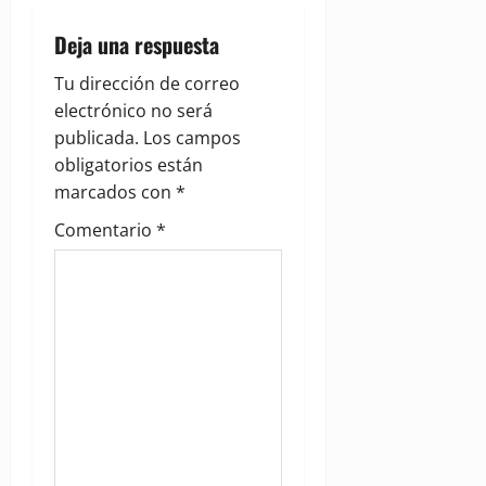
v
i
Deja una respuesta
g
Tu dirección de correo
electrónico no será
a
publicada.
Los campos
obligatorios están
t
marcados con
*
i
Comentario
*
o
n