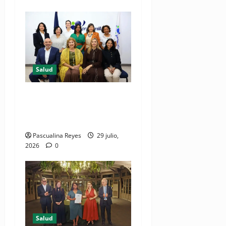
Salud
Consultas ginecológicas: las
de mayor demanda durante
2025 en Profamilia
Pascualina Reyes
29 julio,
2026
0
Salud