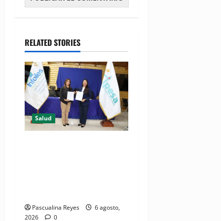
RELATED STORIES
Salud
(VIDEO) CIPESA e INFOILES
impulsan la primera
iniciativa nacional de
comunicación accesible en
salud y periodismo
Pascualina Reyes
6 agosto,
2026
0