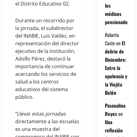
el Distrito Educativo 02.
los
médicos
Durante un recorrido por
pensionados
la jornada, el subdirector
Roberto
del INABIE, Luis Valdez, en
Coste
en
El
representación del director
delirio de
ejecutivo de la institución,
Adolfo Pérez, destacó la
Diciembre:
importancia de continuar
Entre la
acercando los servicios de
opulencia y
salud a los centros
la Viejita
educativos del sistema
Belén
público.
Pascualina
Reyes
en
“Llevar estas jornadas
directamente a las escuelas
Una
es una muestra del
reflexión
compromiso del INABIE con