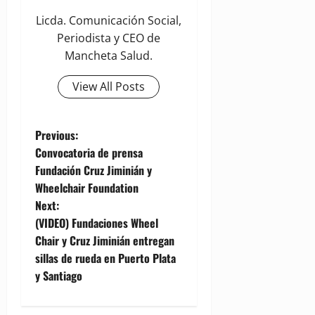
Licda. Comunicación Social,
Periodista y CEO de
Mancheta Salud.
View All Posts
P
Previous:
Convocatoria de prensa
o
Fundación Cruz Jiminián y
Wheelchair Foundation
s
Next:
t
(VIDEO) Fundaciones Wheel
Chair y Cruz Jiminián entregan
n
sillas de rueda en Puerto Plata
y Santiago
a