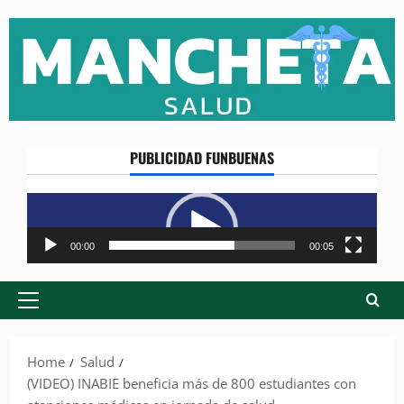
Skip
to
content
PUBLICIDAD FUNBUENAS
Reproductor
de
vídeo
00:00
00:05
Primary
Menu
Home
Salud
(VIDEO) INABIE beneficia más de 800 estudiantes con