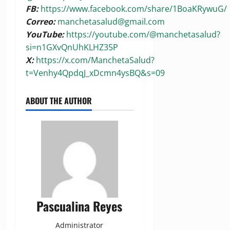
FB:
https://www.facebook.com/share/1BoaKRywuG/
Correo:
manchetasalud@gmail.com
YouTube:
https://youtube.com/@manchetasalud?
si=n1GXvQnUhKLHZ35P
X:
https://x.com/ManchetaSalud?
t=Venhy4QpdqJ_xDcmn4ysBQ&s=09
ABOUT THE AUTHOR
Pascualina Reyes
Administrator