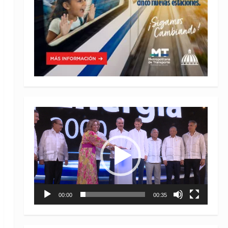
Reproductor
de
vídeo
00:00
00:35