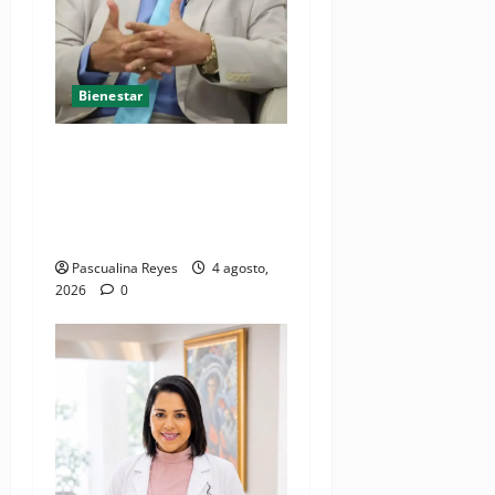
Bienestar
Cardiólogo pediatra
incentiva a la evaluación
cardíaca desde el
nacimiento
Pascualina Reyes
4 agosto,
2026
0