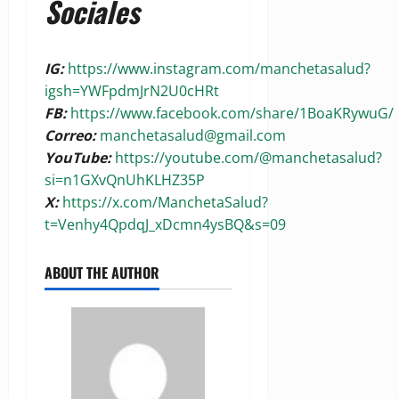
Sociales
IG:
https://www.instagram.com/manchetasalud?
igsh=YWFpdmJrN2U0cHRt
FB:
https://www.facebook.com/share/1BoaKRywuG/
Correo:
manchetasalud@gmail.com
YouTube:
https://youtube.com/@manchetasalud?
si=n1GXvQnUhKLHZ35P
X:
https://x.com/ManchetaSalud?
t=Venhy4QpdqJ_xDcmn4ysBQ&s=09
ABOUT THE AUTHOR