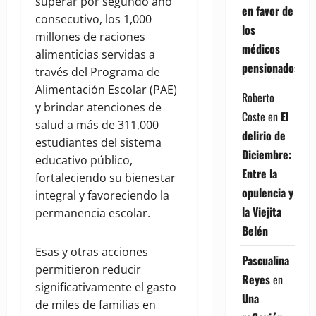
superar por segundo año
en favor de
consecutivo, los 1,000
los
millones de raciones
médicos
alimenticias servidas a
pensionados
través del Programa de
Alimentación Escolar (PAE)
Roberto
y brindar atenciones de
Coste
en
El
salud a más de 311,000
delirio de
estudiantes del sistema
Diciembre:
educativo público,
Entre la
fortaleciendo su bienestar
opulencia y
integral y favoreciendo la
la Viejita
permanencia escolar.
Belén
Esas y otras acciones
Pascualina
permitieron reducir
Reyes
en
significativamente el gasto
Una
de miles de familias en