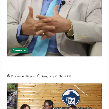
Bienestar
Cardiólogo pediatra incentiva a la evaluación
cardíaca desde el nacimiento
Pascualina Reyes
4 agosto, 2026
0