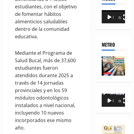
estudiantes, con el objetivo
Reproductor
de fomentar hábitos
00:00
02:18
de
alimenticios saludables
vídeo
dentro de la comunidad
educativa.
METRO
Mediante el Programa de
Salud Bucal, más de 37,600
estudiantes fueron
atendidos durante 2025 a
través de 14 jornadas
provinciales y en los 59
Reproductor
módulos odontológicos
00:00
00:35
de
instalados a nivel nacional,
vídeo
incluyendo 10 nuevos
incorporados ese mismo
año.