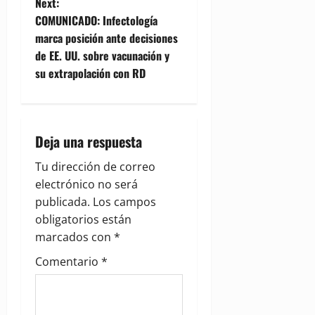
Next:
n
COMUNICADO: Infectología
marca posición ante decisiones
a
de EE. UU. sobre vacunación y
v
su extrapolación con RD
i
g
Deja una respuesta
a
Tu dirección de correo
electrónico no será
t
publicada.
Los campos
i
obligatorios están
marcados con
*
o
Comentario
*
n