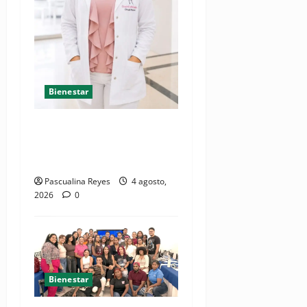
Bienestar
Mamoplastia de reducción:
cuando no se trata de
estética, sino de salud
Pascualina Reyes
4 agosto,
2026
0
Bienestar