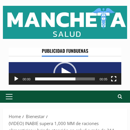
Skip
to
content
PUBLICIDAD FUNBUENAS
Reproductor
de
vídeo
00:00
00:05
Primary
Menu
Home
Bienestar
(VIDEO) INABIE supera 1,000 MM de raciones