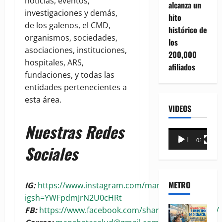
noticias, eventos,
alcanza un
investigaciones y demás,
hito
de los galenos, el CMD,
histórico de
organismos, sociedades,
los
asociaciones, instituciones,
200,000
hospitales, ARS,
afiliados
fundaciones, y todas las
entidades pertenecientes a
esta área.
VIDEOS
Nuestras Redes
Reproductor
00:00
02:18
de
Sociales
vídeo
METRO
IG:
https://www.instagram.com/manchetasalud?
igsh=YWFpdmJrN2U0cHRt
FB:
https://www.facebook.com/share/1BoaKRywuG/