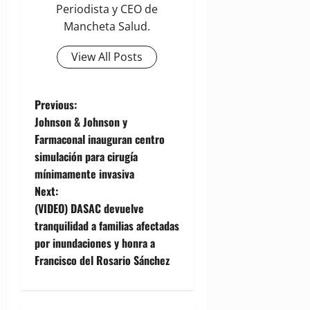
Periodista y CEO de
Mancheta Salud.
View All Posts
P
Previous:
Johnson & Johnson y
o
Farmaconal inauguran centro
simulación para cirugía
s
mínimamente invasiva
t
Next:
(VIDEO) DASAC devuelve
n
tranquilidad a familias afectadas
por inundaciones y honra a
a
Francisco del Rosario Sánchez
v