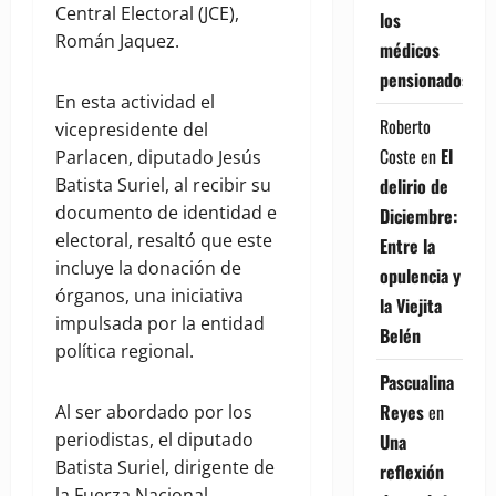
Central Electoral (JCE),
los
Román Jaquez.
médicos
pensionados
En esta actividad el
Roberto
vicepresidente del
Coste
en
El
Parlacen, diputado Jesús
delirio de
Batista Suriel, al recibir su
documento de identidad e
Diciembre:
electoral, resaltó que este
Entre la
incluye la donación de
opulencia y
órganos, una iniciativa
la Viejita
impulsada por la entidad
Belén
política regional.
Pascualina
Reyes
en
Al ser abordado por los
periodistas, el diputado
Una
Batista Suriel, dirigente de
reflexión
la Fuerza Nacional