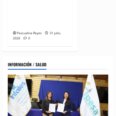
a joya del litoral: Presidente
Abinader entrega la nueva
playa El Faro en San Pedro
de Macorís
Pascualina Reyes
31 julio,
2026
0
INFORMACIÓN / SALUD