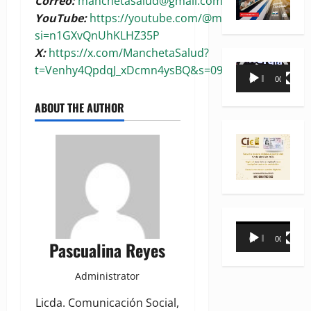
Correo:
manchetasalud@gmail.com
YouTube:
https://youtube.com/@manchetasalud?
si=n1GXvQnUhKLHZ35P
X:
https://x.com/ManchetaSalud?
Reproductor
t=Venhy4QpdqJ_xDcmn4ysBQ&s=09
00:00
00:35
de
vídeo
ABOUT THE AUTHOR
Reproductor
00:00
00:31
Pascualina Reyes
de
vídeo
Administrator
Licda. Comunicación Social,