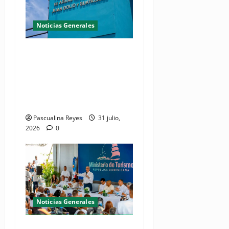
Noticias Generales
Presidente Abinader
inaugura planta de
tratamiento de aguas
residuales en beneficio de
Juan Dolio y Guayacanes
Pascualina Reyes
31 julio,
2026
0
Noticias Generales
(VIDEO) De espacio olvidado