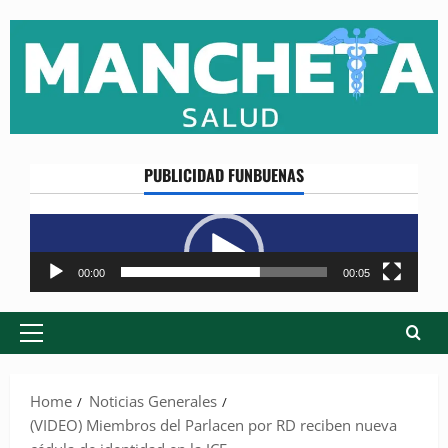
Skip
to
content
PUBLICIDAD FUNBUENAS
Reproductor
de
vídeo
00:00
00:05
Primary
Menu
Home
Noticias Generales
(VIDEO) Miembros del Parlacen por RD reciben nueva