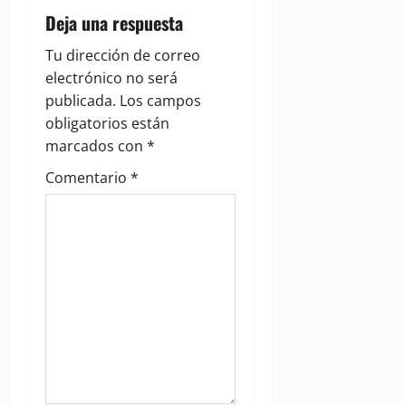
i
Deja una respuesta
g
Tu dirección de correo
a
electrónico no será
publicada.
Los campos
t
obligatorios están
i
marcados con
*
Comentario
*
o
n