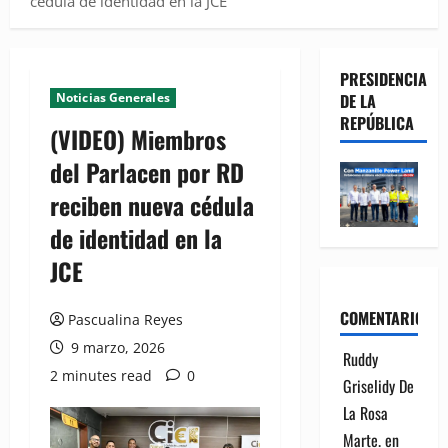
cédula de identidad en la JCE
PRESIDENCIA
Noticias Generales
DE LA
REPÚBLICA
(VIDEO) Miembros
del Parlacen por RD
reciben nueva cédula
de identidad en la
JCE
COMENTARIOS
Pascualina Reyes
9 marzo, 2026
Ruddy
2 minutes read
0
Griselidy De
La Rosa
Marte.
en