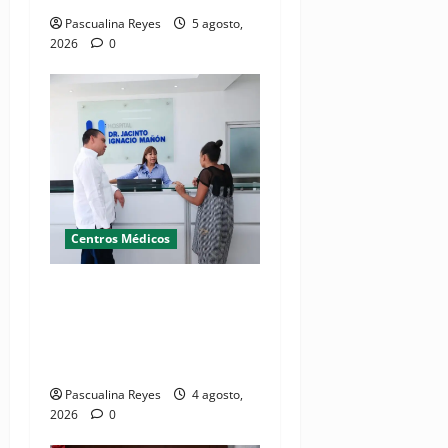
Pascualina Reyes
5 agosto,
2026
0
Centros Médicos
Director del SNS realiza
visita no programada al
Hospital Jacinto Ignacio
Mañón
Pascualina Reyes
4 agosto,
2026
0