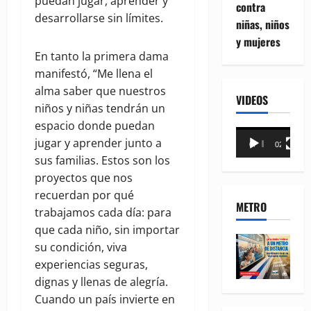
puedan jugar, aprender y
contra
desarrollarse sin límites.
niñas, niños
y mujeres
En tanto la primera dama
manifestó, “Me llena el
alma saber que nuestros
VIDEOS
niños y niñas tendrán un
espacio donde puedan
Reproductor
jugar y aprender junto a
00:00
02:18
de
sus familias. Estos son los
vídeo
proyectos que nos
recuerdan por qué
METRO
trabajamos cada día: para
que cada niño, sin importar
su condición, viva
experiencias seguras,
dignas y llenas de alegría.
Cuando un país invierte en