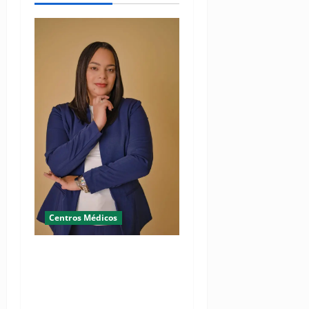
Centros Médicos
RESIDE destaca la
importancia de la salud
mental materna para el
bienestar de las familias