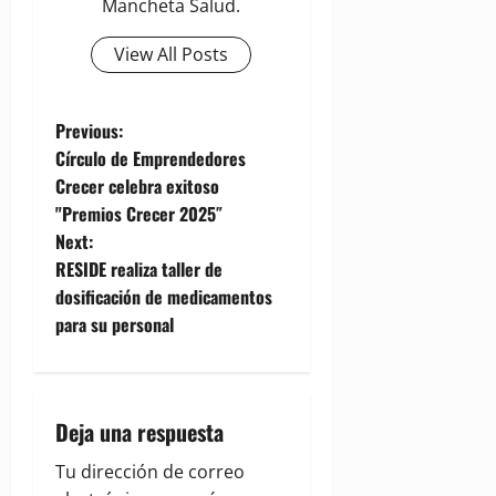
Mancheta Salud.
View All Posts
P
Previous:
Círculo de Emprendedores
o
Crecer celebra exitoso
"Premios Crecer 2025″
s
Next:
t
RESIDE realiza taller de
dosificación de medicamentos
n
para su personal
a
v
Deja una respuesta
i
Tu dirección de correo