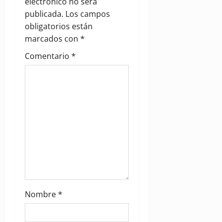
g
electrónico no será
publicada.
Los campos
a
obligatorios están
marcados con
*
t
Comentario
*
i
o
n
Nombre
*