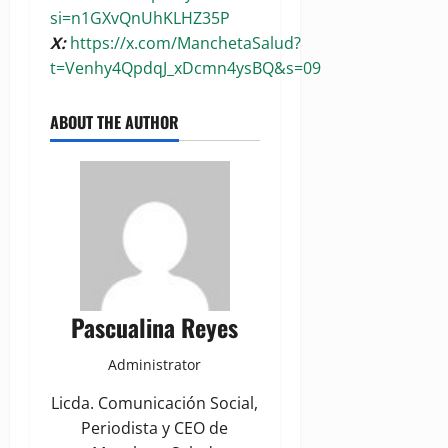
si=n1GXvQnUhKLHZ35P
X:
https://x.com/ManchetaSalud?
t=Venhy4QpdqJ_xDcmn4ysBQ&s=09
ABOUT THE AUTHOR
Pascualina Reyes
Administrator
Licda. Comunicación Social,
Periodista y CEO de