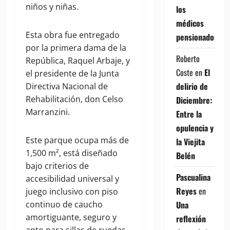
niños y niñas.
los
médicos
Esta obra fue entregado
pensionados
por la primera dama de la
Roberto
República, Raquel Arbaje, y
Coste
en
El
el presidente de la Junta
delirio de
Directiva Nacional de
Rehabilitación, don Celso
Diciembre:
Marranzini.
Entre la
opulencia y
Este parque ocupa más de
la Viejita
1,500 m², está diseñado
Belén
bajo criterios de
Pascualina
accesibilidad universal y
Reyes
en
juego inclusivo con piso
continuo de caucho
Una
amortiguante, seguro y
reflexión
apto para sillas de ruedas,