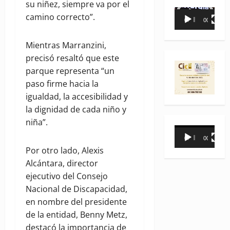
su niñez, siempre va por el
Reproductor
camino correcto”.
00:00
00:35
de
vídeo
Mientras Marranzini,
precisó resaltó que este
parque representa “un
paso firme hacia la
igualdad, la accesibilidad y
la dignidad de cada niño y
niña”.
Reproductor
00:00
00:31
de
Por otro lado, Alexis
vídeo
Alcántara, director
ejecutivo del Consejo
Nacional de Discapacidad,
en nombre del presidente
de la entidad, Benny Metz,
destacó la importancia de