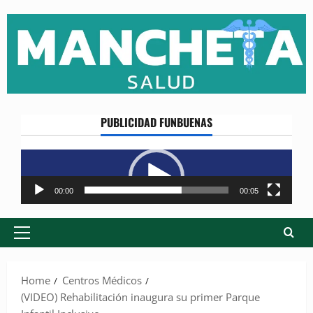
Skip
to
content
PUBLICIDAD FUNBUENAS
Reproductor
de
vídeo
00:00
00:05
Primary
Menu
Home
Centros Médicos
(VIDEO) Rehabilitación inaugura su primer Parque