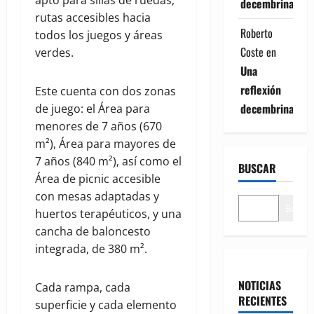
decembrina
rutas accesibles hacia
Roberto
todos los juegos y áreas
Coste
en
verdes.
Una
reflexión
Este cuenta con dos zonas
decembrina
de juego: el Área para
menores de 7 años (670
m²), Área para mayores de
7 años (840 m²), así como el
BUSCAR
Área de picnic accesible
con mesas adaptadas y
Buscar
huertos terapéuticos, y una
cancha de baloncesto
integrada, de 380 m².
NOTICIAS
Cada rampa, cada
RECIENTES
superficie y cada elemento