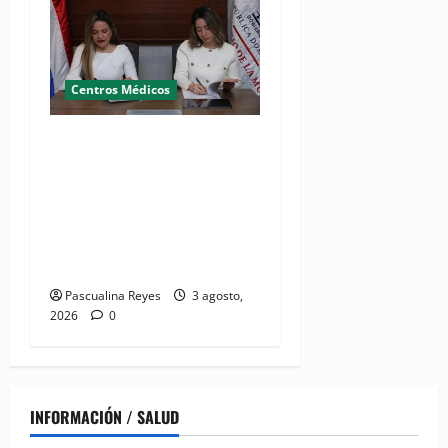
Centros Médicos
MMujer y Hospital
Pediátrico Dr. Hugo
Mendoza acuerdan apoyo a
madres y familias
cuidadoras de niños
hospitalizados
Pascualina Reyes
3 agosto,
2026
0
INFORMACIÓN / SALUD