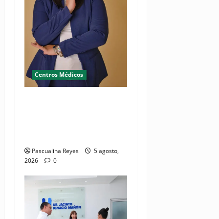
Centros Médicos
RESIDE destaca la
importancia de la salud
mental materna para el
bienestar de las familias
Pascualina Reyes
5 agosto,
2026
0