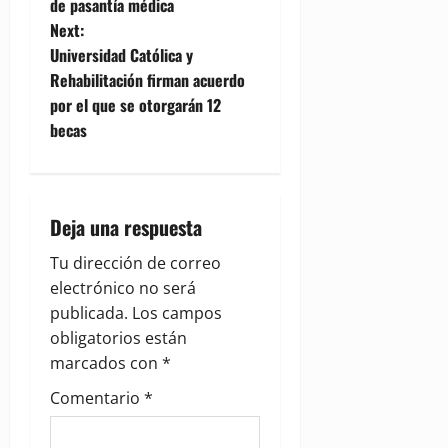
de pasantía médica
s
Next:
t
Universidad Católica y
Rehabilitación firman acuerdo
n
por el que se otorgarán 12
becas
a
v
i
Deja una respuesta
g
Tu dirección de correo
electrónico no será
a
publicada.
Los campos
obligatorios están
t
marcados con
*
i
Comentario
*
o