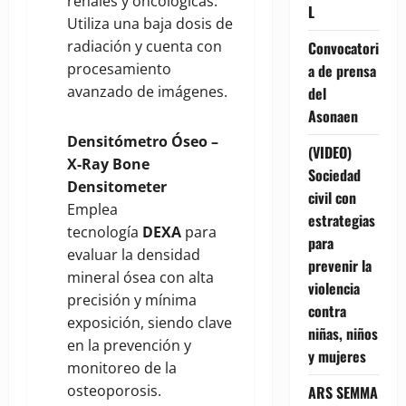
renales y oncológicas.
L
Utiliza una baja dosis de
radiación y cuenta con
Convocatori
procesamiento
a de prensa
avanzado de imágenes.
del
Asonaen
Densitómetro Óseo –
(VIDEO)
X-Ray Bone
Sociedad
Densitometer
civil con
Emplea
estrategias
tecnología
DEXA
para
para
evaluar la densidad
prevenir la
mineral ósea con alta
violencia
precisión y mínima
contra
exposición, siendo clave
niñas, niños
en la prevención y
y mujeres
monitoreo de la
osteoporosis.
ARS SEMMA