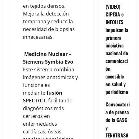
en tejidos densos.
(VIDEO)
Mejora la detección
CIPESA e
temprana y reduce la
INFOILES
necesidad de biopsias
impulsan la
innecesarias.
primera
iniciativa
nacional de
Medicina Nuclear –
comunicaci
Siemens Symbia Evo
ón
Este sistema combina
accesible
imágenes anatómicas y
en salud y
funcionales
periodismo
mediante
fusión
SPECT/CT
, facilitando
Convocatori
diagnósticos más
a de prensa
certeros en
de la CASC
enfermedades
y
cardíacas, óseas,
FENATRASA