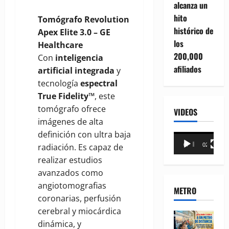
alcanza un
hito
Tomógrafo Revolution
histórico de
Apex Elite 3.0 – GE
los
Healthcare
200,000
Con
inteligencia
afiliados
artificial integrada
y
tecnología
espectral
True Fidelity™
, este
tomógrafo ofrece
VIDEOS
imágenes de alta
definición con ultra baja
Reproductor
00:00
02:18
radiación. Es capaz de
de
realizar estudios
vídeo
avanzados como
angiotomografias
METRO
coronarias, perfusión
cerebral y miocárdica
dinámica, y