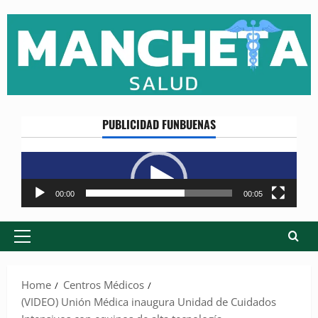
Skip
to
content
PUBLICIDAD FUNBUENAS
Reproductor
de
vídeo
00:00
00:05
Primary
Menu
Home
Centros Médicos
(VIDEO) Unión Médica inaugura Unidad de Cuidados