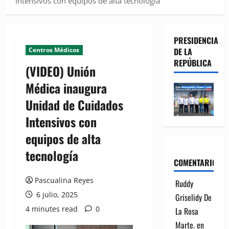
Intensivos con equipos de alta tecnología
PRESIDENCIA
Centros Médicos
DE LA
REPÚBLICA
(VIDEO) Unión
Médica inaugura
Unidad de Cuidados
Intensivos con
equipos de alta
tecnología
COMENTARIOS
Pascualina Reyes
Ruddy
6 julio, 2025
Griselidy De
4 minutes read
0
La Rosa
Marte.
en