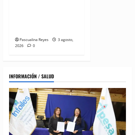
Pediátrico Dr. Hugo
Mendoza acuerdan apoyo a
madres y familias
cuidadoras de niños
hospitalizados
Pascualina Reyes
3 agosto,
2026
0
INFORMACIÓN / SALUD