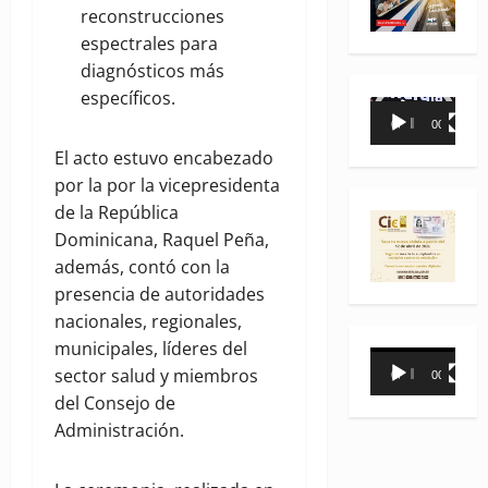
reconstrucciones
espectrales para
diagnósticos más
específicos.
Reproductor
00:00
00:35
de
El acto estuvo encabezado
vídeo
por la por la vicepresidenta
de la República
Dominicana, Raquel Peña,
además, contó con la
presencia de autoridades
nacionales, regionales,
municipales, líderes del
Reproductor
sector salud y miembros
00:00
00:31
de
del Consejo de
vídeo
Administración.