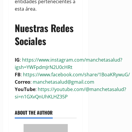
entidades pertenecientes a
esta área.
Nuestras Redes
Sociales
IG
:
https://www.instagram.com/manchetasalud?
igsh=YWFpdmJrN2U0cHRt
FB
:
https://www.facebook.com/share/1BoaKRywuG/
Correo
:
manchetasalud@gmail.com
YouTube
:
https://youtube.com/@manchetasalud?
si=n1GXvQnUhKLHZ35P
ABOUT THE AUTHOR