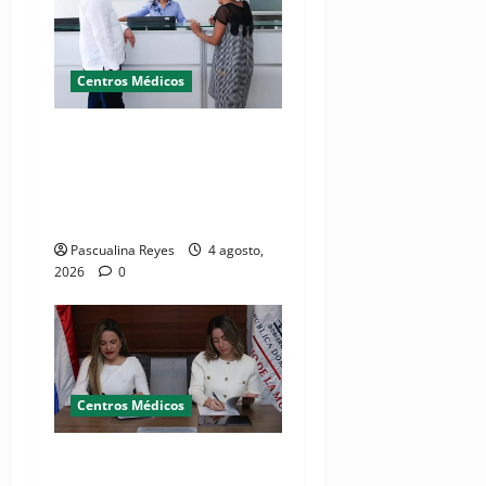
Centros Médicos
Director del SNS realiza
visita no programada al
Hospital Jacinto Ignacio
Mañón
Pascualina Reyes
4 agosto,
2026
0
Centros Médicos
MMujer y Hospital