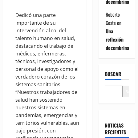
decembrina
Roberto
Dedicó una parte
Coste
en
importante de su
intervención al rol del
Una
talento humano en salud,
reflexión
destacando el trabajo de
decembrina
médicos, enfermeras,
técnicos, investigadores y
personal de apoyo como el
BUSCAR
verdadero corazón de los
sistemas sanitarios.
Buscar
“Nuestros trabajadores de
salud han sostenido
nuestros sistemas en
pandemias, emergencias y
territorios vulnerables, aun
NOTICIAS
bajo presión, con
RECIENTES