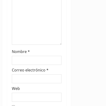
o
n
Nombre
*
Correo electrónico
*
Web