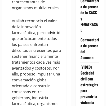
Convocatori
representantes de
a de prensa
organismos multilaterales.
de la CASC
y
Atallah reconoció el valor
FENATRASA
de la innovación
L
farmacéutica, pero advirtió
que prácticamente todos
Convocatori
los países enfrentan
a de prensa
dificultades crecientes para
del
sostener financieramente
Asonaen
tratamientos cada vez más
(VIDEO)
avanzados y costosos. Por
Sociedad
ello, propuso impulsar una
civil con
conversación global
estrategias
orientada a construir
para
consensos entre
prevenir la
gobiernos, industria
violencia
farmacéutica, organismos