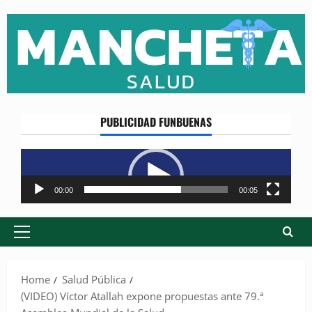
Skip
to
content
PUBLICIDAD FUNBUENAS
Reproductor
de
vídeo
00:00
00:05
Primary
Menu
Home
Salud Pública
(VIDEO) Víctor Atallah expone propuestas ante 79.ª