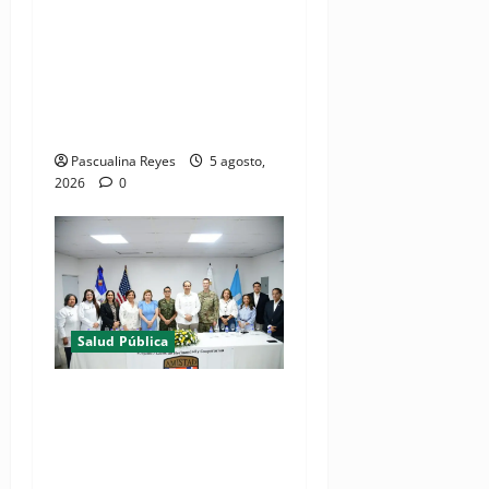
(VIDEO) MSP presenta
resultados de evaluación
para fortalecer las Redes
Integradas de Servicios de
Salud en Cibao Sur
Pascualina Reyes
5 agosto,
2026
0
Salud Pública
(VIDEOS) Ministerio de
Salud y Comando Sur de los
Estados Unidos realizan
misión médica Amistad