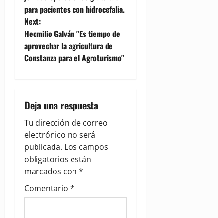
para pacientes con hidrocefalia.
s
Next:
t
Hecmilio Galván "Es tiempo de
aprovechar la agricultura de
n
Constanza para el Agroturismo"
a
v
Deja una respuesta
i
Tu dirección de correo
g
electrónico no será
publicada.
Los campos
a
obligatorios están
marcados con
*
t
Comentario
*
i