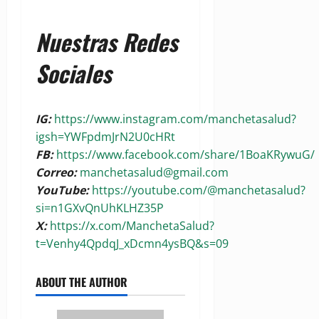
Nuestras Redes
Sociales
IG:
https://www.instagram.com/manchetasalud?
igsh=YWFpdmJrN2U0cHRt
FB:
https://www.facebook.com/share/1BoaKRywuG/
Correo:
manchetasalud@gmail.com
YouTube:
https://youtube.com/@manchetasalud?
si=n1GXvQnUhKLHZ35P
X:
https://x.com/ManchetaSalud?
t=Venhy4QpdqJ_xDcmn4ysBQ&s=09
ABOUT THE AUTHOR