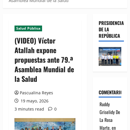
Asamblea Mundial de la Salud
PRESIDENCIA
Salud Pública
DE LA
REPÚBLICA
(VIDEO) Víctor
Atallah expone
propuestas ante 79.ª
Asamblea Mundial de
la Salud
COMENTARIOS
Pascualina Reyes
19 mayo, 2026
Ruddy
3 minutes read
0
Griselidy De
La Rosa
Marte.
en