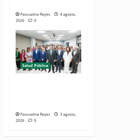
2026 en La Vega
Pascualina Reyes
4 agosto,
2026
0
Salud Pública
(VIDEO) Salud Pública
fortalece entornos laborales
que garanticen el derecho a
la lactancia materna
Pascualina Reyes
3 agosto,
2026
0