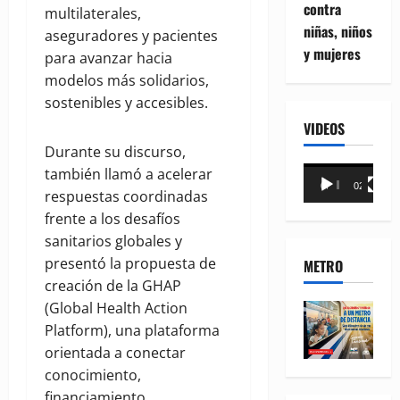
contra
multilaterales,
niñas, niños
aseguradores y pacientes
y mujeres
para avanzar hacia
modelos más solidarios,
sostenibles y accesibles.
VIDEOS
Durante su discurso,
Reproductor
también llamó a acelerar
00:00
02:18
de
respuestas coordinadas
vídeo
frente a los desafíos
sanitarios globales y
presentó la propuesta de
METRO
creación de la GHAP
(Global Health Action
Platform), una plataforma
orientada a conectar
conocimiento,
financiamiento,