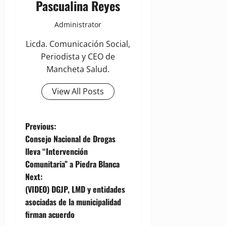
Pascualina Reyes
Administrator
Licda. Comunicación Social,
Periodista y CEO de
Mancheta Salud.
View All Posts
P
Previous:
Consejo Nacional de Drogas
o
lleva “Intervención
Comunitaria” a Piedra Blanca
s
Next:
t
(VIDEO) DGJP, LMD y entidades
asociadas de la municipalidad
n
firman acuerdo