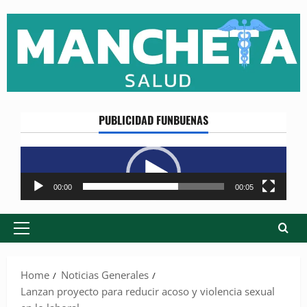
Skip
to
content
PUBLICIDAD FUNBUENAS
Reproductor
de
vídeo
00:00
00:05
Primary
Menu
Home
Noticias Generales
Lanzan proyecto para reducir acoso y violencia sexual