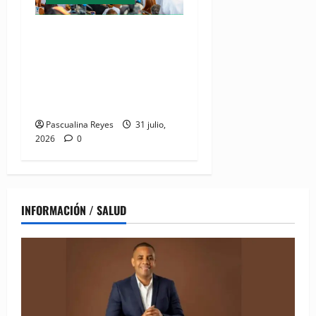
(VIDEO) De espacio olvidado
a joya del litoral: Presidente
Abinader entrega la nueva
playa El Faro en San Pedro
de Macorís
Pascualina Reyes
31 julio,
2026
0
INFORMACIÓN / SALUD