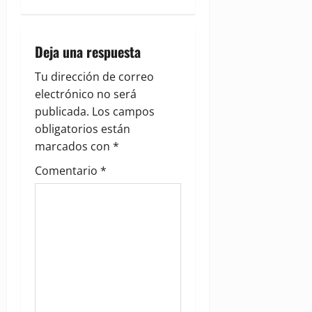
a
v
Deja una respuesta
i
Tu dirección de correo
g
electrónico no será
publicada.
Los campos
a
obligatorios están
marcados con
*
t
Comentario
*
i
o
n