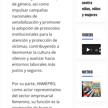
contra
de género, así como
niñas, niños
impulsar campañas
y mujeres
nacionales de
sensibilización y promover
la adopción de protocolos
institucionales para la
VIDEOS
atención y protección de
víctimas, contribuyendo a
Reproductor
00:00
02:18
desmontar la cultura de
de
silencio y avanzar hacia
vídeo
entornos laborales más
justos y seguros.
METRO
Por su parte, ANMEPRO,
como actor representativo
del sector empresarial
femenino, su función es la
promoción de buenas