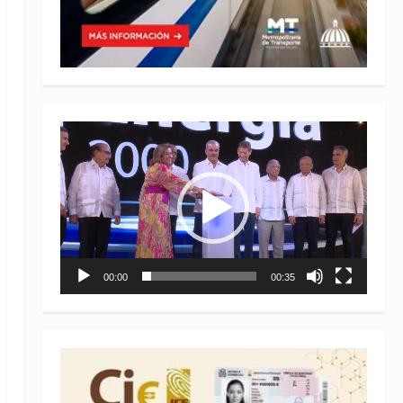
Reproductor
de
vídeo
00:00
00:35