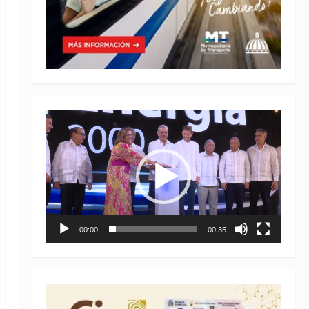
Reproductor
de
vídeo
00:00
00:35