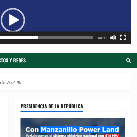
de
ví
00:05
TOS Y REDES
 de 76.4 %
PRESIDENCIA DE LA REPÚBLICA