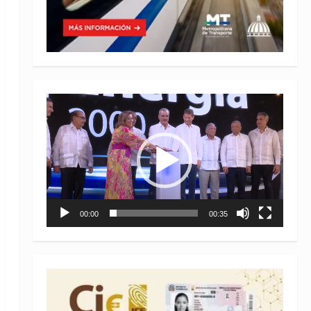
Reproductor
de
vídeo
00:00
00:35