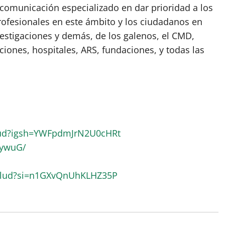
omunicación especializado en dar prioridad a los
rofesionales en este ámbito y los ciudadanos en
vestigaciones y demás, de los galenos, el CMD,
ciones, hospitales, ARS, fundaciones, y todas las
lud?igsh=YWFpdmJrN2U0cHRt
RywuG/
alud?si=n1GXvQnUhKLHZ35P