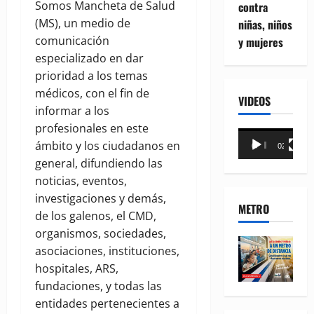
Somos Mancheta de Salud
contra
(MS), un medio de
niñas, niños
comunicación
y mujeres
especializado en dar
prioridad a los temas
médicos, con el fin de
VIDEOS
informar a los
profesionales en este
Reproductor
ámbito y los ciudadanos en
00:00
02:18
de
general, difundiendo las
vídeo
noticias, eventos,
investigaciones y demás,
METRO
de los galenos, el CMD,
organismos, sociedades,
asociaciones, instituciones,
hospitales, ARS,
fundaciones, y todas las
entidades pertenecientes a