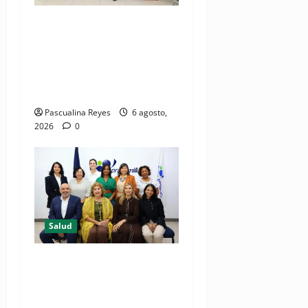
(VIDEO) CIPESA e INFOILES
impulsan la primera
iniciativa nacional de
comunicación accesible en
salud y periodismo
Pascualina Reyes
6 agosto,
2026
0
Salud
Consultas ginecológicas: las
de mayor demanda durante
2025 en Profamilia