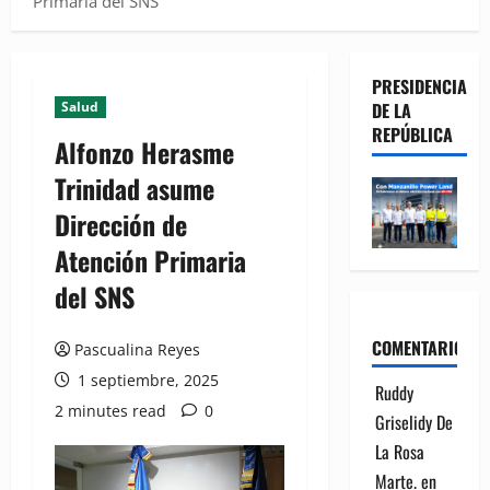
Primaria del SNS
PRESIDENCIA
Salud
DE LA
REPÚBLICA
Alfonzo Herasme
Trinidad asume
Dirección de
Atención Primaria
del SNS
COMENTARIOS
Pascualina Reyes
1 septiembre, 2025
Ruddy
2 minutes read
0
Griselidy De
La Rosa
Marte.
en