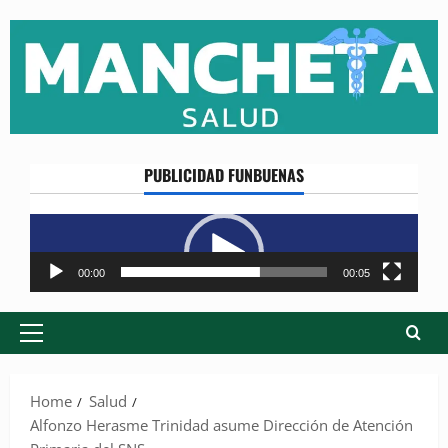
Skip
to
content
PUBLICIDAD FUNBUENAS
Reproductor
de
vídeo
00:00
00:05
Primary
Menu
Home
Salud
Alfonzo Herasme Trinidad asume Dirección de Atención