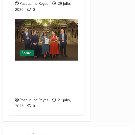
Pascualina Reyes
29 julio,
2026
0
Salud
DIDA recibe reconocimiento
internacional de la OISS por
buenas prácticas en
digitalización
Pascualina Reyes
21 julio,
2026
0