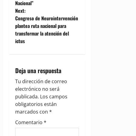
s
Nacional”
t
Next:
Congreso de Neurointervención
n
plantea ruta nacional para
transformar la atención del
a
ictus
v
i
Deja una respuesta
g
Tu dirección de correo
a
electrónico no será
publicada.
Los campos
t
obligatorios están
i
marcados con
*
Comentario
*
o