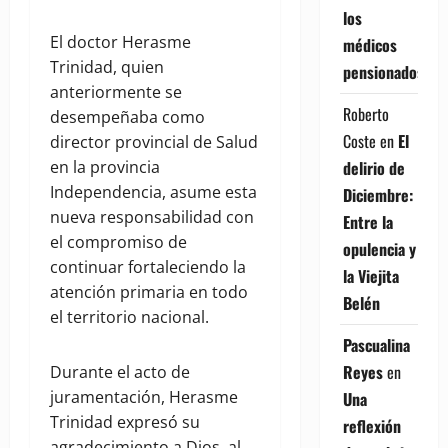
los
El doctor Herasme
médicos
Trinidad, quien
pensionados
anteriormente se
Roberto
desempeñaba como
Coste
en
El
director provincial de Salud
delirio de
en la provincia
Independencia, asume esta
Diciembre:
nueva responsabilidad con
Entre la
el compromiso de
opulencia y
continuar fortaleciendo la
la Viejita
atención primaria en todo
Belén
el territorio nacional.
Pascualina
Reyes
en
Durante el acto de
juramentación, Herasme
Una
Trinidad expresó su
reflexión
agradecimiento a Dios, al