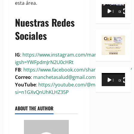
esta área.
Reproductor
00:00
00:35
de
Nuestras Redes
vídeo
Sociales
IG
:
https://www.instagram.com/manchetasalud?
igsh=YWFpdmJrN2U0cHRt
FB
:
https://www.facebook.com/share/1BoaKRywuG/
Reproductor
Correo
:
manchetasalud@gmail.com
00:00
00:31
de
YouTube
:
https://youtube.com/@manchetasalud?
vídeo
si=n1GXvQnUhKLHZ35P
ABOUT THE AUTHOR