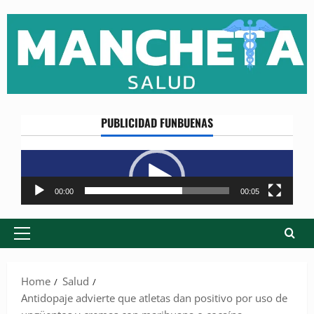
Skip
to
content
PUBLICIDAD FUNBUENAS
Reproductor
de
vídeo
00:00
00:05
Primary
Menu
Home
Salud
Antidopaje advierte que atletas dan positivo por uso de