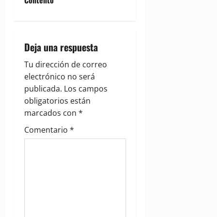
n
a
Deja una respuesta
v
Tu dirección de correo
i
electrónico no será
g
publicada.
Los campos
obligatorios están
a
marcados con
*
t
Comentario
*
i
o
n