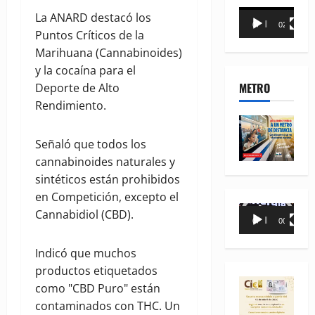
Reproductor
La ANARD destacó los
00:00
02:18
de
Puntos Críticos de la
vídeo
Marihuana (Cannabinoides)
y la cocaína para el
METRO
Deporte de Alto
Rendimiento.
Señaló que todos los
cannabinoides naturales y
sintéticos están prohibidos
en Competición, excepto el
Reproductor
Cannabidiol (CBD).
00:00
00:35
de
vídeo
Indicó que muchos
productos etiquetados
como "CBD Puro" están
contaminados con THC. Un