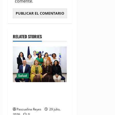
comente.
RELATED STORIES
Salud
Consultas ginecológicas: las
de mayor demanda durante
2025 en Profamilia
Pascualina Reyes
29 julio,
2026
0