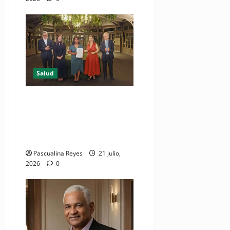
Salud
DIDA recibe reconocimiento
internacional de la OISS por
buenas prácticas en
digitalización
Pascualina Reyes
21 julio,
2026
0