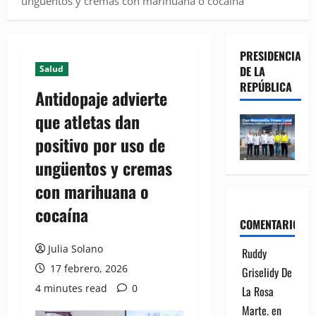
ungüentos y cremas con marihuana o cocaína
PRESIDENCIA
Salud
DE LA
REPÚBLICA
Antidopaje advierte
que atletas dan
positivo por uso de
ungüentos y cremas
con marihuana o
cocaína
COMENTARIOS
Julia Solano
Ruddy
17 febrero, 2026
Griselidy De
4 minutes read
0
La Rosa
Marte.
en