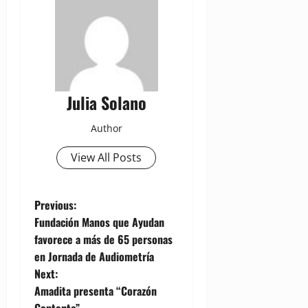
Julia Solano
Author
View All Posts
P
Previous:
Fundación Manos que Ayudan
o
favorece a más de 65 personas
en Jornada de Audiometría
s
Next:
t
Amadita presenta “Corazón
Contento”