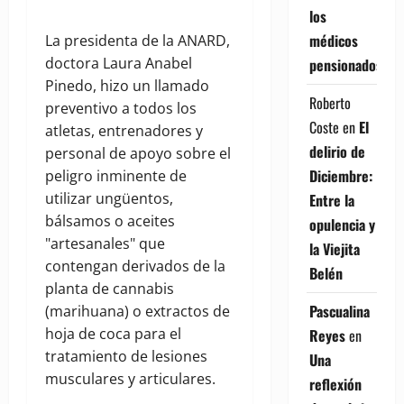
los
médicos
La presidenta de la ANARD,
doctora Laura Anabel
pensionados
Pinedo, hizo un llamado
Roberto
preventivo a todos los
Coste
en
El
atletas, entrenadores y
delirio de
personal de apoyo sobre el
Diciembre:
peligro inminente de
utilizar ungüentos,
Entre la
bálsamos o aceites
opulencia y
"artesanales" que
la Viejita
contengan derivados de la
Belén
planta de cannabis
Pascualina
(marihuana) o extractos de
hoja de coca para el
Reyes
en
tratamiento de lesiones
Una
musculares y articulares.
reflexión