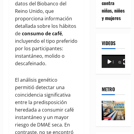
contra
datos del Biobanco del
niñas, niños
Reino Unido, que
y mujeres
proporciona información
detallada sobre los hábitos
de
consumo de café
,
incluyendo el tipo preferido
VIDEOS
por los participantes:
instantáneo, molido o
Reproductor
descafeinado.
00:00
02:18
de
vídeo
El análisis genético
permitió detectar una
METRO
coincidencia significativa
entre la predisposición
heredada a consumir café
instantáneo y un mayor
riesgo de DMAE seca. En
contraste, no se encontró