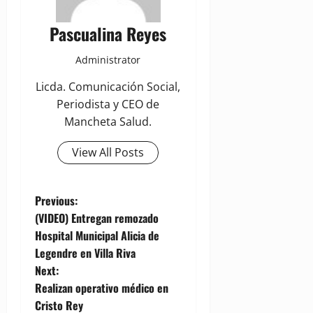
Pascualina Reyes
Administrator
Licda. Comunicación Social,
Periodista y CEO de
Mancheta Salud.
View All Posts
P
Previous:
(VIDEO) Entregan remozado
o
Hospital Municipal Alicia de
Legendre en Villa Riva
s
Next:
t
Realizan operativo médico en
Cristo Rey