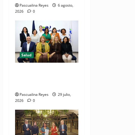
Pascualina Reyes
6 agosto,
2026
0
Salud
Consultas ginecológicas: las
de mayor demanda durante
2025 en Profamilia
Pascualina Reyes
29 julio,
2026
0