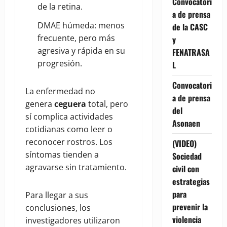
Convocatori
de la retina.
a de prensa
DMAE húmeda: menos
de la CASC
frecuente, pero más
y
agresiva y rápida en su
FENATRASA
progresión.
L
Convocatori
La enfermedad no
a de prensa
genera
ceguera
total, pero
del
sí complica actividades
Asonaen
cotidianas como leer o
reconocer rostros. Los
(VIDEO)
síntomas tienden a
Sociedad
agravarse sin tratamiento.
civil con
estrategias
para
Para llegar a sus
prevenir la
conclusiones, los
violencia
investigadores utilizaron