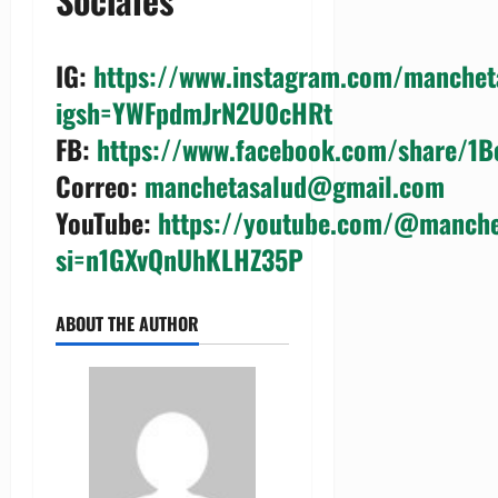
IG
:
https://www.instagram.com/manchet
igsh=YWFpdmJrN2U0cHRt
FB
:
https://www.facebook.com/share/1
Correo
:
manchetasalud@gmail.com
YouTube
:
https://youtube.com/@manche
si=n1GXvQnUhKLHZ35P
ABOUT THE AUTHOR