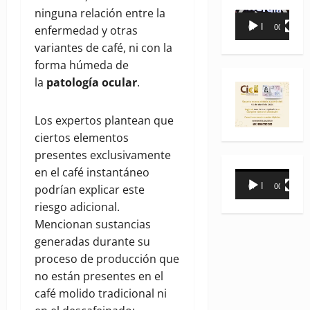
ninguna relación entre la
Reproductor
enfermedad y otras
00:00
00:35
de
variantes de café, ni con la
vídeo
forma húmeda de
la
patología ocular
.
Los expertos plantean que
ciertos elementos
presentes exclusivamente
en el café instantáneo
Reproductor
00:00
00:31
podrían explicar este
de
riesgo adicional.
vídeo
Mencionan sustancias
generadas durante su
proceso de producción que
no están presentes en el
café molido tradicional ni