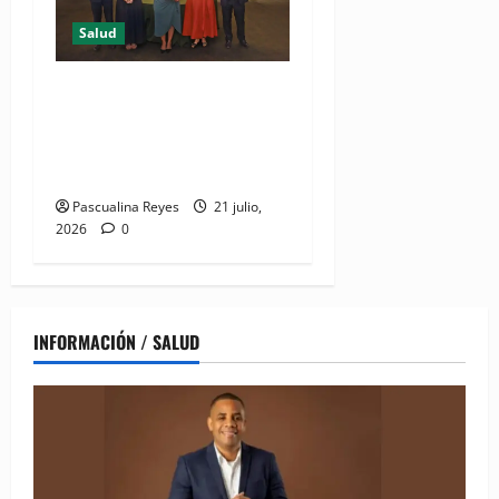
Salud
DIDA recibe reconocimiento
internacional de la OISS por
buenas prácticas en
digitalización
Pascualina Reyes
21 julio,
2026
0
INFORMACIÓN / SALUD