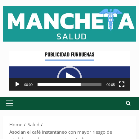
Skip
to
content
PUBLICIDAD FUNBUENAS
Reproductor
de
vídeo
00:00
00:05
Primary
Menu
Home
Salud
Asocian el café instantáneo con mayor riesgo de