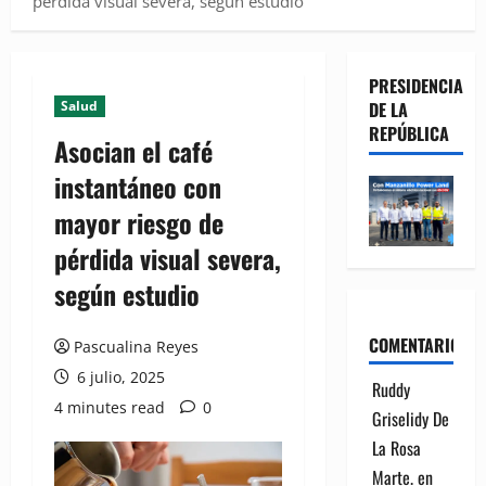
pérdida visual severa, según estudio
PRESIDENCIA
Salud
DE LA
REPÚBLICA
Asocian el café
instantáneo con
mayor riesgo de
pérdida visual severa,
según estudio
COMENTARIOS
Pascualina Reyes
6 julio, 2025
Ruddy
4 minutes read
0
Griselidy De
La Rosa
Marte.
en