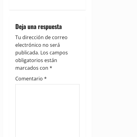
n
a
Deja una respuesta
v
Tu dirección de correo
i
electrónico no será
g
publicada.
Los campos
obligatorios están
a
marcados con
*
t
Comentario
*
i
o
n