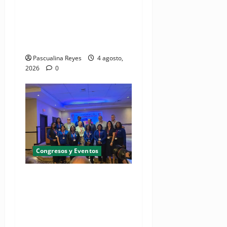
Manual de Comunicación
Interna y Externa para
fortalecer gestión
comunicacional en salud
Pascualina Reyes
4 agosto,
2026
0
Congresos y Eventos
(VIDEO) UNASED participa
en encuentro regional de
UNI Américas que reúne a
líderes sindicales del