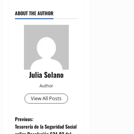
ABOUT THE AUTHOR
Julia Solano
Author
View All Posts
P
Previous:
Tesorería de la Seguridad Social
o
aplica Resolución 624-02 del