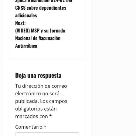
CNSS sobre dependientes
s
adicionales
t
Next:
(VIDEO) MSP y su Jornada
n
Nacional de Vacunación
Antirrábica
a
v
i
Deja una respuesta
g
Tu dirección de correo
electrónico no será
a
publicada.
Los campos
obligatorios están
t
marcados con
*
i
Comentario
*