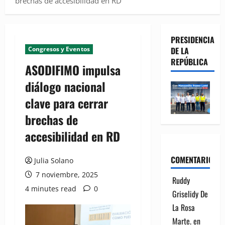
brechas de accesibilidad en RD
PRESIDENCIA
Congresos y Eventos
DE LA
REPÚBLICA
ASODIFIMO impulsa
diálogo nacional
clave para cerrar
brechas de
accesibilidad en RD
COMENTARIOS
Julia Solano
7 noviembre, 2025
Ruddy
4 minutes read
0
Griselidy De
La Rosa
Marte.
en