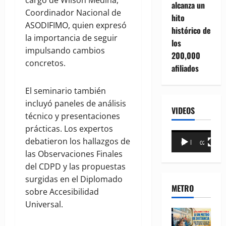
cargo de Wilson Medina,
alcanza un
Coordinador Nacional de
hito
ASODIFIMO, quien expresó
histórico de
la importancia de seguir
los
impulsando cambios
200,000
concretos.
afiliados
El seminario también
incluyó paneles de análisis
VIDEOS
técnico y presentaciones
prácticas. Los expertos
Reproductor
debatieron los hallazgos de
00:00
02:18
de
las Observaciones Finales
vídeo
del CDPD y las propuestas
surgidas en el Diplomado
METRO
sobre Accesibilidad
Universal.