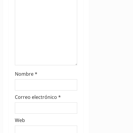
o
n
Nombre
*
Correo electrónico
*
Web