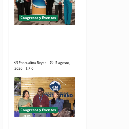
Congresos y Eventos
Pediatras afirman que uno
de cada cinco niños puede
desarrollar dermatitis
atópica
Pascualina Reyes
5 agosto,
2026
0
Congresos y Eventos
SNS y el SRSO actualizan