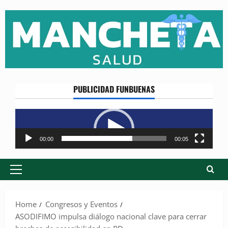
Skip
to
content
PUBLICIDAD FUNBUENAS
Reproductor
de
vídeo
00:00
00:05
Primary
Menu
Home
Congresos y Eventos
ASODIFIMO impulsa diálogo nacional clave para cerrar