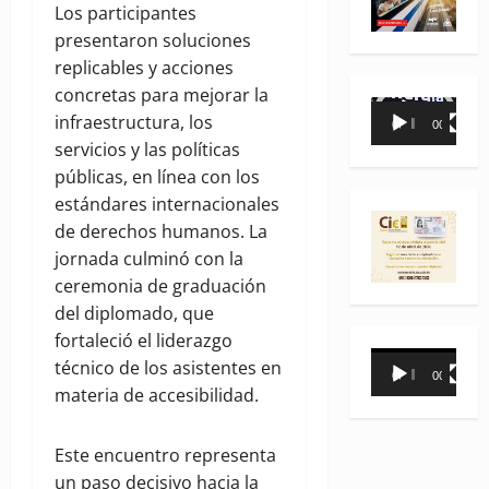
Los participantes
presentaron soluciones
replicables y acciones
concretas para mejorar la
Reproductor
infraestructura, los
00:00
00:35
de
servicios y las políticas
vídeo
públicas, en línea con los
estándares internacionales
de derechos humanos. La
jornada culminó con la
ceremonia de graduación
del diplomado, que
fortaleció el liderazgo
Reproductor
técnico de los asistentes en
00:00
00:31
de
materia de accesibilidad.
vídeo
Este encuentro representa
un paso decisivo hacia la