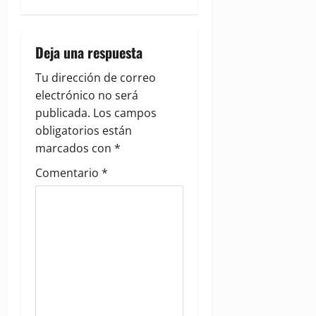
v
i
Deja una respuesta
g
Tu dirección de correo
electrónico no será
a
publicada.
Los campos
obligatorios están
t
marcados con
*
i
Comentario
*
o
n