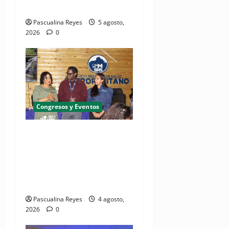
atópica
Pascualina Reyes
5 agosto,
2026
0
Congresos y Eventos
SNS y el SRSO actualizan
Manual de Comunicación
Interna y Externa para
fortalecer gestión
comunicacional en salud
Pascualina Reyes
4 agosto,
2026
0