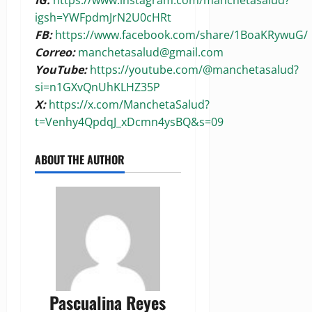
igsh=YWFpdmJrN2U0cHRt
FB:
https://www.facebook.com/share/1BoaKRywuG/
Correo:
manchetasalud@gmail.com
YouTube:
https://youtube.com/@manchetasalud?
si=n1GXvQnUhKLHZ35P
X:
https://x.com/ManchetaSalud?
t=Venhy4QpdqJ_xDcmn4ysBQ&s=09
ABOUT THE AUTHOR
Pascualina Reyes