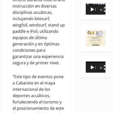
instrucción en diversas
Reproductor
00:00
00:35
disciplinas acuáticas,
de
incluyendo kitesurf,
vídeo
wingfoil, windsurf, stand up
paddle e iFoil, utilizando
equipos de última
generación y en óptimas
condiciones para
garantizar una experiencia
segura y de primer nivel.
Reproductor
00:00
00:31
de
“Este tipo de eventos pone
vídeo
a Cabarete en el mapa
internacional de los
deportes acuáticos,
fortaleciendo el turismo y
el posicionamiento de este