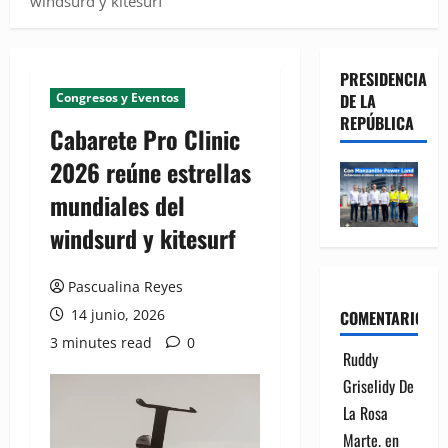
windsurd y kitesurf
PRESIDENCIA
Congresos y Eventos
DE LA
REPÚBLICA
Cabarete Pro Clinic
2026 reúne estrellas
mundiales del
windsurd y kitesurf
Pascualina Reyes
14 junio, 2026
COMENTARIOS
3 minutes read
0
Ruddy
Griselidy De
La Rosa
Marte.
en