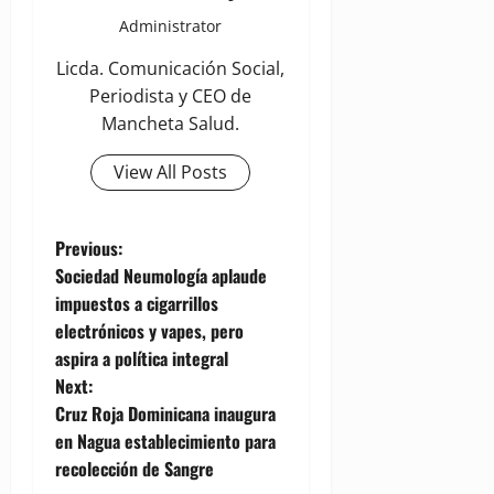
Administrator
Licda. Comunicación Social,
Periodista y CEO de
Mancheta Salud.
View All Posts
P
Previous:
Sociedad Neumología aplaude
o
impuestos a cigarrillos
electrónicos y vapes, pero
s
aspira a política integral
t
Next:
Cruz Roja Dominicana inaugura
n
en Nagua establecimiento para
recolección de Sangre
a