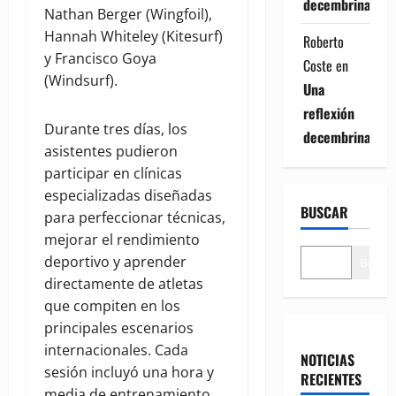
decembrina
Nathan Berger (Wingfoil),
Hannah Whiteley (Kitesurf)
Roberto
y Francisco Goya
Coste
en
(Windsurf).
Una
reflexión
Durante tres días, los
decembrina
asistentes pudieron
participar en clínicas
especializadas diseñadas
BUSCAR
para perfeccionar técnicas,
mejorar el rendimiento
deportivo y aprender
Buscar
directamente de atletas
que compiten en los
principales escenarios
internacionales. Cada
NOTICIAS
sesión incluyó una hora y
RECIENTES
media de entrenamiento