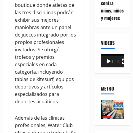
contra
boutique donde atletas de
niñas, niños
las tres disciplinas podrán
y mujeres
exhibir sus mejores
maniobras ante un panel
de jueces integrado por los
propios profesionales
VIDEOS
invitados. Se otorgó
trofeos y premios
Reproductor
00:00
02:18
especiales en cada
de
categoría, incluyendo
vídeo
tablas de kitesurf, equipos
deportivos y artículos
METRO
especializados para
deportes acuáticos.
Además de las clínicas
profesionales, Water Club
ofreció durante todo el año