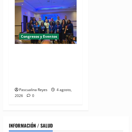
Congresos y Eventos
(VIDEO) UNASED participa
en encuentro regional de
UNI Américas que reúne a
líderes sindicales del
continente
Pascualina Reyes
4 agosto,
2026
0
INFORMACIÓN / SALUD