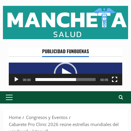
Skip
to
content
PUBLICIDAD FUNBUENAS
Reproductor
de
vídeo
00:00
00:05
Primary
Menu
Home
Congresos y Eventos
Cabarete Pro Clinic 2026 reúne estrellas mundiales del