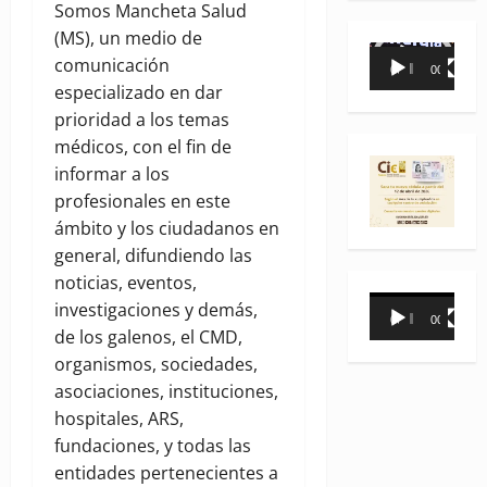
Somos Mancheta Salud
(MS), un medio de
Reproductor
comunicación
00:00
00:35
de
especializado en dar
vídeo
prioridad a los temas
médicos, con el fin de
informar a los
profesionales en este
ámbito y los ciudadanos en
general, difundiendo las
noticias, eventos,
Reproductor
investigaciones y demás,
00:00
00:31
de
de los galenos, el CMD,
vídeo
organismos, sociedades,
asociaciones, instituciones,
hospitales, ARS,
fundaciones, y todas las
entidades pertenecientes a