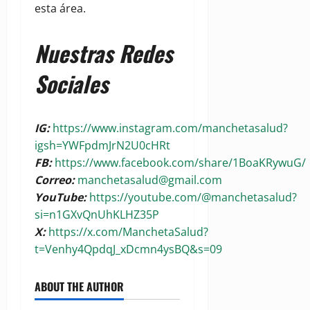
esta área.
Nuestras Redes
Sociales
IG:
https://www.instagram.com/manchetasalud?
igsh=YWFpdmJrN2U0cHRt
FB:
https://www.facebook.com/share/1BoaKRywuG/
Correo:
manchetasalud@gmail.com
YouTube:
https://youtube.com/@manchetasalud?
si=n1GXvQnUhKLHZ35P
X:
https://x.com/ManchetaSalud?
t=Venhy4QpdqJ_xDcmn4ysBQ&s=09
ABOUT THE AUTHOR