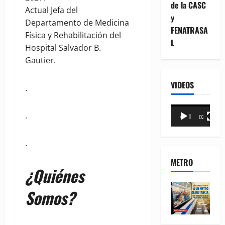
de la CASC
Actual Jefa del
y
Departamento de Medicina
FENATRASA
Física y Rehabilitación del
L
Hospital Salvador B.
Gautier.
VIDEOS
.
Reproductor
.
00:00
02:18
de
vídeo
.
METRO
¿Quiénes
Somos?