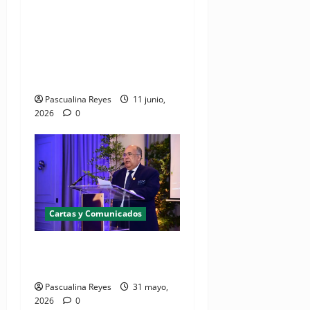
Sociedad Medicina Familiar
y Comunitaria envía
comunicado ante
preocupación
Pascualina Reyes
11 junio,
2026
0
Cartas y Comunicados
Carta Abierta a las Madres
de la SODENN
Pascualina Reyes
31 mayo,
2026
0