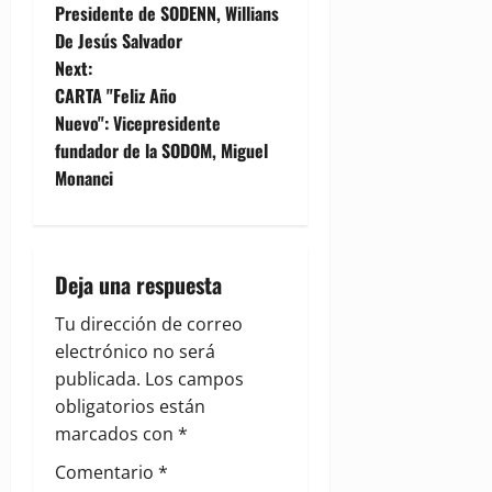
o
Presidente de SODENN, Willians
De Jesús Salvador
s
Next:
t
CARTA "Feliz Año
Nuevo": Vicepresidente
n
fundador de la SODOM, Miguel
Monanci
a
v
i
Deja una respuesta
g
Tu dirección de correo
electrónico no será
a
publicada.
Los campos
obligatorios están
t
marcados con
*
i
Comentario
*