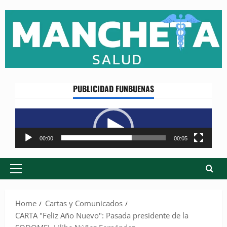
Skip
to
content
PUBLICIDAD FUNBUENAS
Reproductor
de
vídeo
00:00
00:05
Primary
Menu
Home
Cartas y Comunicados
CARTA "Feliz Año Nuevo": Pasada presidente de la