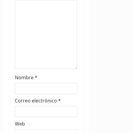
o
n
Nombre
*
Correo electrónico
*
Web