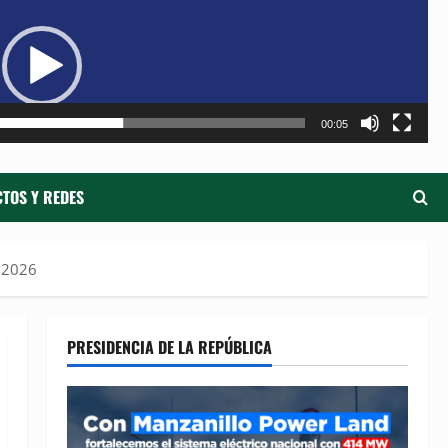
de
ví
00:05
TOS Y REDES
l 2026
PRESIDENCIA DE LA REPÚBLICA