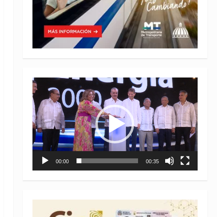
Reproductor
de
vídeo
00:00
00:35