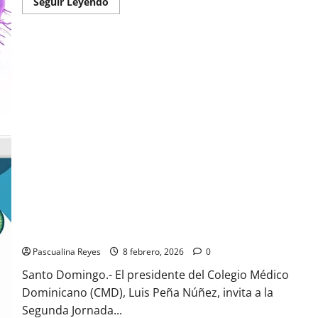
Read
Seguir Leyendo
more
about
Sociedad
Dominicana
de
Reumatología
realizará
el
simposio
"Mas
allá
del
intestino"
Presidente del CMD invita a la Segunda Jornada Nacional
Repaso General ENURM 2026
Pascualina Reyes
8 febrero, 2026
0
Santo Domingo.- El presidente del Colegio Médico
Dominicano (CMD), Luis Peña Núñez, invita a la
Segunda Jornada...