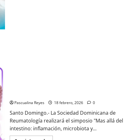
Neumología
y
Cirugía
del
Tórax
tiene
gran
evento
este
25
de
febrero
Sociedad Dominicana de Reumatología realizará el simposio
"Mas allá del intestino"
Pascualina Reyes
18 febrero, 2026
0
Santo Domingo.- La Sociedad Dominicana de
Reumatología realizará el simposio "Mas allá del
intestino: inflamación, microbiota y...