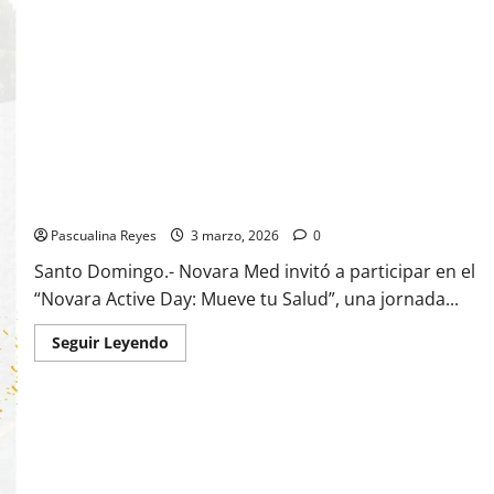
Novara Med invita a participar en el “Novara Active Day:
Mueve tu Salud”, una jornada dinámica
Pascualina Reyes
3 marzo, 2026
0
Santo Domingo.- Novara Med invitó a participar en el
“Novara Active Day: Mueve tu Salud”, una jornada...
Read
Seguir Leyendo
more
about
Novara
Med
invita
a
participar
en
el