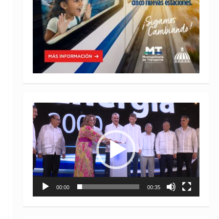
Reproductor
de
vídeo
00:00
00:35