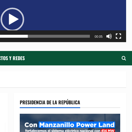
de
ví
00:05
TOS Y REDES
PRESIDENCIA DE LA REPÚBLICA