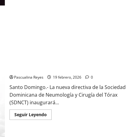
(VIDEO) Sociedad de Neumología y Cirugía del Tórax tiene
gran evento este 25 de febrero
Pascualina Reyes
19 febrero, 2026
0
Santo Domingo.- La nueva directiva de la Sociedad
Dominicana de Neumología y Cirugía del Tórax
(SDNCT) inaugurará...
Read
Seguir Leyendo
more
about
(VIDEO)
Sociedad
de