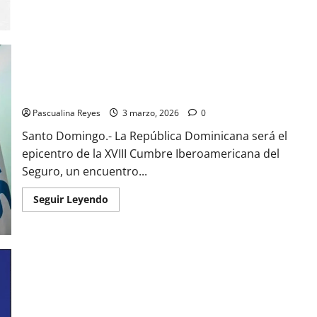
“Novara
Active
Day:
Mueve
tu
Salud”,
una
jornada
RD se prepara para ser epicentro de la XVIII Cumbre
dinámica
Iberoamericana del Seguro
Pascualina Reyes
3 marzo, 2026
0
Santo Domingo.- La República Dominicana será el
epicentro de la XVIII Cumbre Iberoamericana del
Seguro, un encuentro...
Read
Seguir Leyendo
more
about
RD
se
prepara
para
ser
epicentro
de
la
XVIII