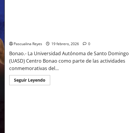
Cumbre
Iberoamericana
del
Seguro
UASD Bonao desarrollará caminada para conmemorar 30.º
aniversario
Pascualina Reyes
19 febrero, 2026
0
Bonao.- La Universidad Autónoma de Santo Domingo
(UASD) Centro Bonao como parte de las actividades
conmemorativas del...
Read
Seguir Leyendo
more
about
UASD
Bonao
desarrollará
caminada
para
conmemorar
30.º
aniversario