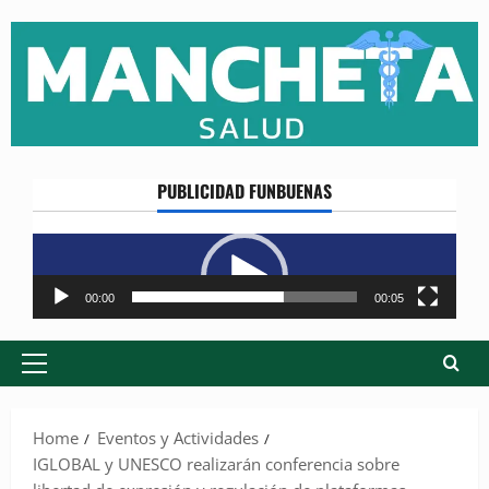
Skip
to
content
PUBLICIDAD FUNBUENAS
Reproductor
de
vídeo
00:00
00:05
Primary
Menu
Home
Eventos y Actividades
IGLOBAL y UNESCO realizarán conferencia sobre