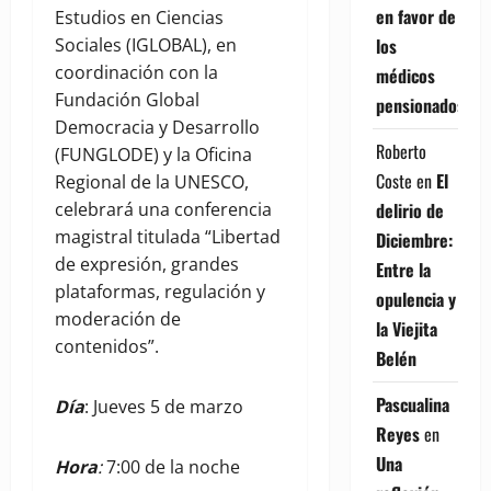
en favor de
Estudios en Ciencias
los
Sociales (IGLOBAL), en
coordinación con la
médicos
Fundación Global
pensionados
Democracia y Desarrollo
Roberto
(FUNGLODE) y la Oficina
Coste
en
El
Regional de la UNESCO,
delirio de
celebrará una conferencia
magistral titulada “Libertad
Diciembre:
de expresión, grandes
Entre la
plataformas, regulación y
opulencia y
moderación de
la Viejita
contenidos”.
Belén
Pascualina
Día
: Jueves 5 de marzo
Reyes
en
Una
Hora
:
7:00 de la noche