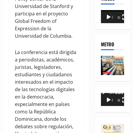
Universidad de Stanford y
Reproductor
participa en el proyecto
00:00
02:18
de
Global Freedom of
vídeo
Expression de la
Universidad de Columbia.
METRO
La conferencia está dirigida
a periodistas, académicos,
juristas, legisladores,
estudiantes y ciudadanos
interesados en el impacto
de las tecnologías digitales
Reproductor
en la democracia,
00:00
00:35
de
especialmente en países
vídeo
como la República
Dominicana, donde los
debates sobre regulación,