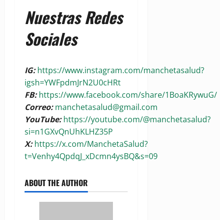
Nuestras Redes
Sociales
IG:
https://www.instagram.com/manchetasalud?
igsh=YWFpdmJrN2U0cHRt
FB:
https://www.facebook.com/share/1BoaKRywuG/
Correo:
manchetasalud@gmail.com
YouTube:
https://youtube.com/@manchetasalud?
si=n1GXvQnUhKLHZ35P
X:
https://x.com/ManchetaSalud?
t=Venhy4QpdqJ_xDcmn4ysBQ&s=09
ABOUT THE AUTHOR