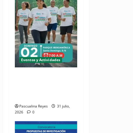
Eventos y Actividades
(VIDEO) Cipesa invita sus
miembros a soltar el
micrófono y ponerse los
tenis
Pascualina Reyes
31 julio,
2026
0