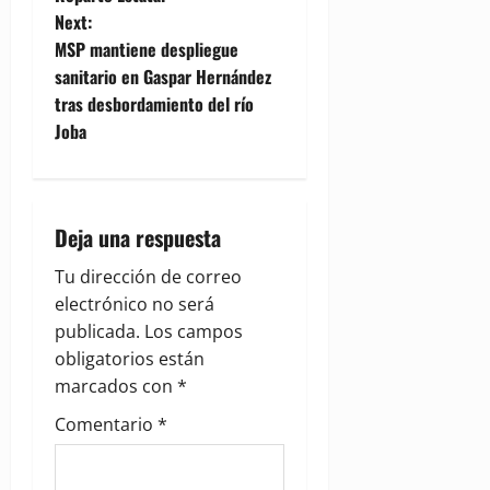
s
Next:
t
MSP mantiene despliegue
sanitario en Gaspar Hernández
n
tras desbordamiento del río
Joba
a
v
i
Deja una respuesta
g
Tu dirección de correo
electrónico no será
a
publicada.
Los campos
obligatorios están
t
marcados con
*
i
Comentario
*
o