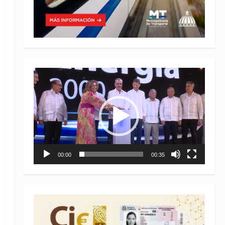
Reproductor
de
vídeo
00:00
00:35