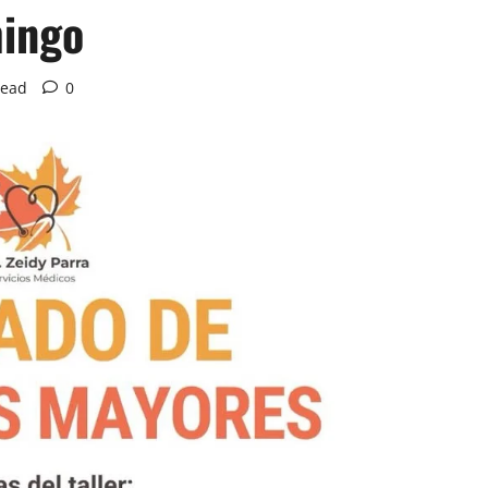
ingo
read
0